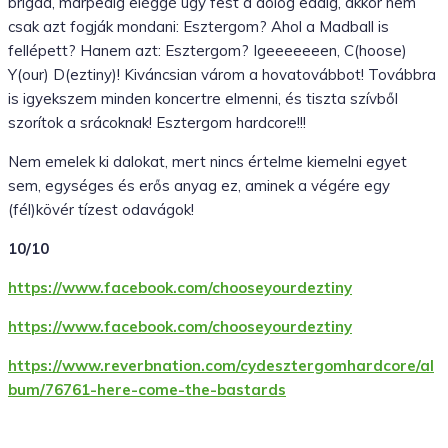
brigád, márpedig eléggé úgy fest a dolog eddig, akkor nem
csak azt fogják mondani: Esztergom? Ahol a Madball is
fellépett? Hanem azt: Esztergom? Igeeeeeeen, C(hoose)
Y(our) D(eztiny)! Kiváncsian várom a hovatovábbot! Továbbra
is igyekszem minden koncertre elmenni, és tiszta szívből
szorítok a srácoknak! Esztergom hardcore!!!
Nem emelek ki dalokat, mert nincs értelme kiemelni egyet
sem, egységes és erős anyag ez, aminek a végére egy
(fél)kövér tízest odavágok!
10/10
https://www.facebook.com/chooseyourdeztiny
https://www.facebook.com/chooseyourdeztiny
https://www.reverbnation.com/cydesztergomhardcore/al
bum/76761-here-come-the-bastards