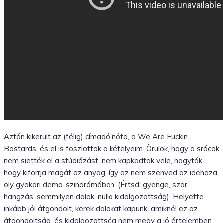
Aztán kikerült az (félig) címadó nóta, a We Are Fuckin
Bastards, és el is foszlottak a kételyeim. Örülök, hogy a srácok
nem siették el a stúdiózást, nem kapkodtak vele, hagyták,
hogy kiforrja magát az anyag, így az nem szenved az idehaza
oly gyakori demo-szindrómában. (Értsd: gyenge, szar
hangzás, semmilyen dalok, nulla kidolgozottság). Helyette
inkább jól átgondolt, kerek dalokat kapunk, amiknél ez az
átgondoltság, és kidolgozottság nem megy a jó értelemben