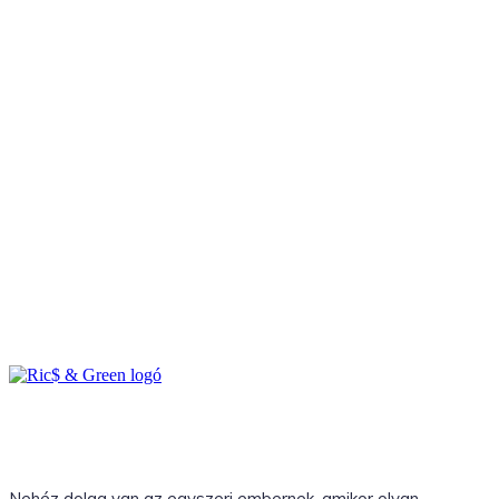
Nehéz dolga van az egyszeri embernek, amikor olyan