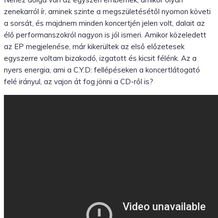
zenekarról ír, aminek szinte a megszületésétől nyomon követi
a sorsát, és majdnem minden koncertjén jelen volt, dalait az
élő performanszokról nagyon is jól ismeri. Amikor közeledett
az EP megjelenése, már kikerültek az első előzetesek
egyszerre voltam bizakodó, izgatott és kicsit félénk. Az a
nyers energia, ami a C.Y.D: fellépéseken a koncertlátogató
felé irányul, az vajon át fog jönni a CD-ről is?