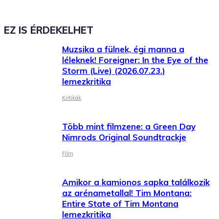
EZ IS ÉRDEKELHET
Muzsika a fülnek, égi manna a
léleknek! Foreigner: In the Eye of the
Storm (Live) (2026.07.23.)
lemezkritika
Kritikák
Több mint filmzene: a Green Day
Nimrods Original Soundtrackje
Film
Amikor a kamionos sapka találkozik
az arénametallal! Tim Montana:
Entire State of Tim Montana
lemezkritika