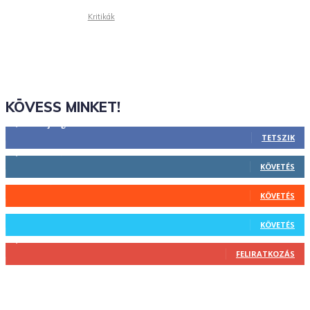
Kritikák
KÖVESS MINKET!
2,844
Rajongók
TETSZIK
1,731
Követő
KÖVETÉS
44
Követő
KÖVETÉS
64
Követő
KÖVETÉS
1,348
Feliratkozó
FELIRATKOZÁS