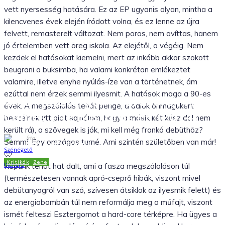
vett nyersesség hatására. Ez az EP ugyanis olyan, mintha a
kilencvenes évek elején íródott volna, és ez lenne az újra
felvett, remasterelt változat. Nem poros, nem avíttas, hanem
jó értelemben vett öreg iskola. Az elejétől, a végéig. Nem
kezdek el hatásokat kiemelni, mert az inkább akkor szokott
beugrani a buksimba, ha valami konkrétan emlékeztet
valamire, illetve enyhe nyúlás-íze van a történetnek, ám
ezúttal nem érzek semmi ilyesmit. A hatások maga a 90-es
C.Y.D. (Esztergom Hardcore): Here
évek. A megszólalás tehát penge, a dalok önmagukért
Comes The Bastards EP (2014)
beszélnek (itt picit sajnálom, hogy a másik két kész dal nem
került rá), a szövegek is jók, mi kell még frankó debüthöz?
Írta
Semmi. Egy országos turné. Ami szintén születőben van már!
Szénégető Richárd
🙂
Kritikák
Zene
2014.08.06.
Kapunk tehát hat dalt, ami a fasza megszólaláson túl
(természetesen vannak apró-cseprő hibák, viszont mivel
Facebook
X
WhatsApp
Tumblr
debütanyagról van szó, szívesen átsiklok az ilyesmik felett) és
az energiabombán túl nem reformálja meg a műfajt, viszont
ismét felteszi Esztergomot a hard-core térképre. Ha ügyes a