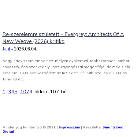
Re-szerelemre született – Evergrey: Architects Of A
New Weave (2026) kritika
Jani
-
2026.06.04.
Nagy-nagy szerelem volt ez, mélyen gyökerező, többszörösen lombot
növesztő, égő szenvedély, igazi rajongással megélt fájó, de mégis élő
érzelem. 1999-ben kezdődött az In Search Of Truth-szal és a 2008-as
Torn-nal ért...
1
...
3
4
5
...
107
4. oldal a 107-ból
Minden jog fenntartva © 2021 |
Impresszum
| Készítette:
Smartcloud
Digital