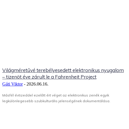
Világméretűvé terebélyesedett elektronikus nyugalom
– tizenöt éve zárult le a Fahrenheit Project
Gáti Viktor
-
2026.06.16.
Másfél évtizeddel ezelőtt ért véget az elektronikus zenék egyik
legkülönlegesebb szubkulturális jelenségének dokumentálása.