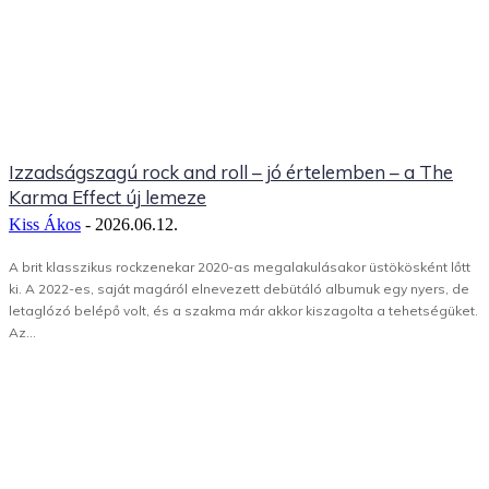
Izzadságszagú rock and roll – jó értelemben – a The
Karma Effect új lemeze
Kiss Ákos
-
2026.06.12.
A brit klasszikus rockzenekar 2020-as megalakulásakor üstökösként lőtt
ki. A 2022-es, saját magáról elnevezett debütáló albumuk egy nyers, de
letaglózó belépő volt, és a szakma már akkor kiszagolta a tehetségüket.
Az...