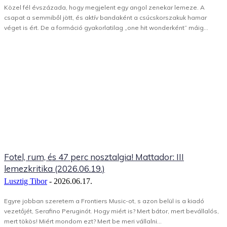
Közel fél évszázada, hogy megjelent egy angol zenekar lemeze. A
csapat a semmiből jött, és aktív bandaként a csúcskorszakuk hamar
véget is ért. De a formáció gyakorlatilag „one hit wonderként” máig...
Fotel, rum, és 47 perc nosztalgia! Mattador: III
lemezkritika (2026.06.19.)
Lusztig Tibor
-
2026.06.17.
Egyre jobban szeretem a Frontiers Music-ot, s azon belül is a kiadó
vezetőjét, Serafino Peruginót. Hogy miért is? Mert bátor, mert bevállalós,
mert tökös! Miért mondom ezt? Mert be meri vállalni...