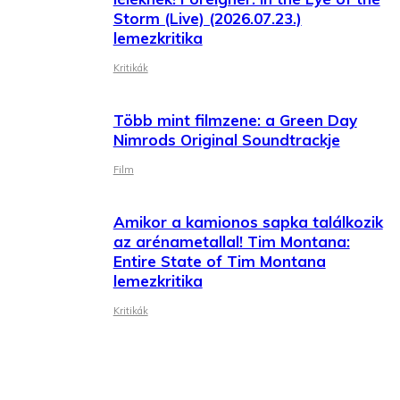
Storm (Live) (2026.07.23.)
lemezkritika
Kritikák
Több mint filmzene: a Green Day
Nimrods Original Soundtrackje
Film
Amikor a kamionos sapka találkozik
az arénametallal! Tim Montana:
Entire State of Tim Montana
lemezkritika
Kritikák