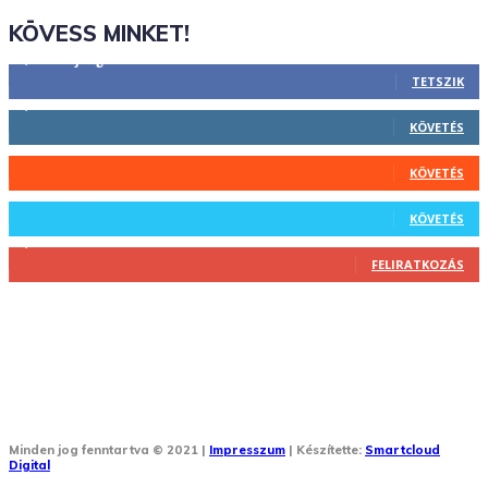
KÖVESS MINKET!
2,844
Rajongók
TETSZIK
1,731
Követő
KÖVETÉS
44
Követő
KÖVETÉS
64
Követő
KÖVETÉS
1,348
Feliratkozó
FELIRATKOZÁS
Minden jog fenntartva © 2021 |
Impresszum
| Készítette:
Smartcloud
Digital