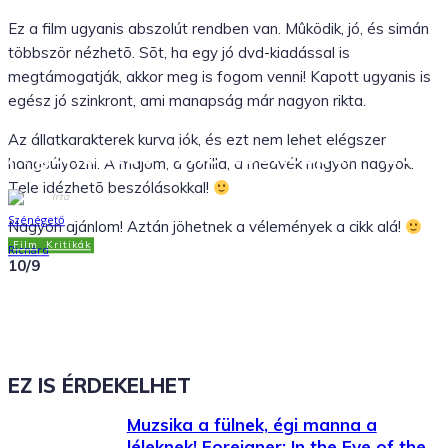
Ez a film ugyanis abszolút rendben van. Mûködik, jó, és simán
többször nézhetõ. Sõt, ha egy jó dvd-kiadással is
megtámogatják, akkor meg is fogom venni! Kapott ugyanis is
egész jó szinkront, ami manapság már nagyon rikta.
Az állatkarakterek kurva jók, és ezt nem lehet elégszer
A gondozoo (The Zookeeper – 2011
hangsúlyozni. A majom, a gorilla, a medvék nagyon nagyok.
Tele idézhetõ beszólásokkal!
Írta
Szénégető Richárd
Nagyon ajánlom! Aztán jöhetnek a vélemények a cikk alá!
Film
Kritikák
2011.09.25.
10/9
Facebook
X
WhatsApp
Tumblr
EZ IS ÉRDEKELHET
Muzsika a fülnek, égi manna a
léleknek! Foreigner: In the Eye of the