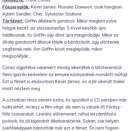
Fõszereplõk:
Kevin James, Rosario Dawson, csak hangban:
Adam Sandler, Cher, Sylvester Stallone
Történet:
Griffin állatkerti gondozó. Mikor megkéri szíve
hölgye kezét, az visszautasítja. 5 évvel késõbb újra
találkoznak, és Griffin úgy dönt újra megpróbálja. Mikor az
általa gondozott állatok látják a bénázását, úgy döntenek
segítenek neki. Ám Griffin kicsit meglepõdik, mikor
megszólítják…
Coraci vígjatékai valamiért mindig kikerültek a látóterembõl.
Nem igazán kedvelem az ennyire könnyednek mondott mûfajt.
Ezt a filmet is elsõsorban Kevin James, és a jól sikerült trailer
miatt néztem meg.
A sztoriban nincs semmi extra, és igazából a 15. percben már
tudni lehet, mi lesz a film vége, de nem is várunk itt Fûrész-
féle csavarokat. Lineáris elõremenet, néhol kiszámítható
poénok, és jól kigondolt állatkarakterek. Sokan, sok helyen,
sokféleképpen bántották már ezt a filmet. Én nem fogom.