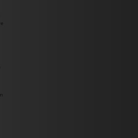
i
ve
s
en