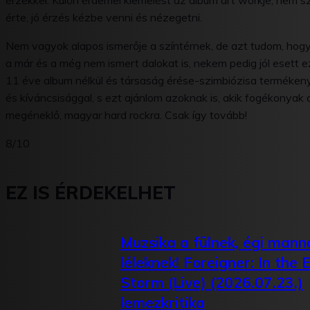
érzékkel. Külön érdemel kiemelést az album art workje, nem sz
érte, jó érzés kézbe venni és nézegetni.
Nem vagyok alapos ismerője a színtérnek, de azt tudom, ho
a már és a még nem ismert dalokat is, nekem pedig jól esett 
11 éve album nélkül és társaság érése-szimbiózisa termékeny
és kíváncsisággal, s ezt ajánlom azoknak is, akik fogékonyak
megéneklő, magyar hard rockra. Csak így tovább!
8/10
EZ IS ÉRDEKELHET
Muzsika a fülnek, égi mann
léleknek! Foreigner: In the 
Storm (Live) (2026.07.23.)
lemezkritika