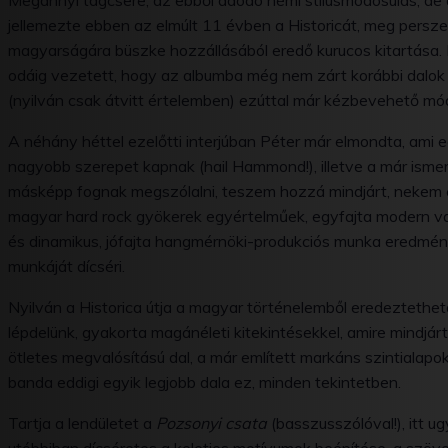
Megannyi tagcsere, az ebből adódó némi stílusmódosulás, de 
jellemezte ebben az elmúlt 11 évben a Historicát, meg persz
magyarságára büszke hozzállásából eredő kurucos kitartása. 
odáig vezetett, hogy az albumba még nem zárt korábbi dalok
(nyilván csak átvitt értelemben) ezúttal már kézbevehető mó
A néhány héttel ezelőtti interjúban Péter már elmondta, ami eg
nagyobb szerepet kapnak (hail Hammond!), illetve a már ism
másképp fognak megszólalni, teszem hozzá mindjárt, nekem e
magyar hard rock gyökerek egyértelműek, egyfajta modern vag
és dinamikus, jófajta hangmérnöki-produkciós munka eredmén
munkáját dícséri.
Nyilván a Historica útja a magyar történelemből eredeztethető
lépdelünk, gyakorta magánéleti kitekintésekkel, amire mindjárt
ötletes megvalósítású dal, a már említett markáns szintialapo
banda eddigi egyik legjobb dala ez, minden tekintetben.
Tartja a lendületet a
Pozsonyi csata
(basszusszólóval!), itt u