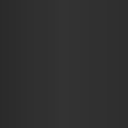
KRITIKÁK
INTERJÚK
RIC$CAST
ADJ EGY ÖT