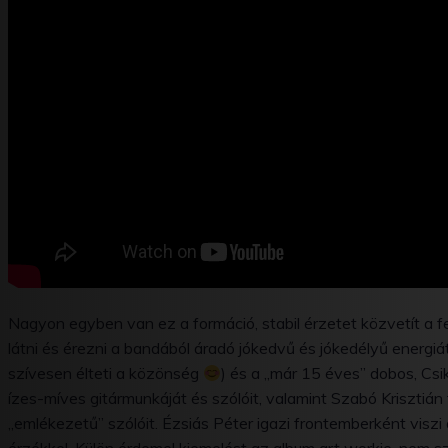
Nagyon egyben van ez a formáció, stabil érzetet közvetít a fe
látni és érezni a bandából áradó jókedvű és jókedélyű energiá
szívesen élteti a közönség
) és a „már 15 éves” dobos, Cs
ízes-míves gitármunkáját és szólóit, valamint Szabó Krisztián
„emlékezetű” szólóit. Ézsiás Péter igazi frontemberként viszi 