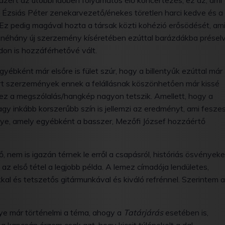
azért az utóbbi időben folyamatos élő koncertezés, ez az, ami
e Ézsiás Péter zenekarvezető/énekes töretlen harci kedve és a
Ez pedig magával hozta a társak közti kohézió erősödését, am
 néhány új szerzemény kíséretében ezúttal barázdákba présel
don is hozzáférhetővé vált.
yébként már elsőre is fület szúr, hogy a billentyűk ezúttal már
ert szerzemények ennek a felállásnak köszönhetően már kissé
z a megszólalás/hangkép nagyon tetszik. Amellett, hogy a
y inkább korszerűbb szín is jellemzi az eredményt, ami fesze
ye, amely egyébként a basszer, Mezőfi József hozzáértő
, nem is igazán térnek le erről a csapásról, históriás ösvények
 az első tétel a legjobb példa. A lemez címadója lendületes,
kkal és tetszetős gitármunkával és kiváló refrénnel. Szerintem a
gye már történelmi a téma, ahogy a
Tatárjárás
esetében is,