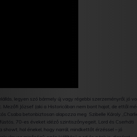
lállás, legyen szó bármely új vagy régebbi szerzeményről, jó vo
t. Mezőfi József (aki a Historicában nem bont hajat, de ettől mé
ikós Csaba betonbiztosan alapozza meg Szibelle Károly „Charli
 füstös, 70-es éveket idéző szintiszőnyegeit, Lord és Cserháti
a showt, hol énekel, hogy narrál, mindkettőt érzéssel – jó