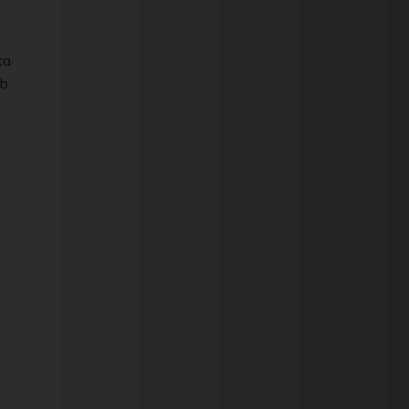
ta
bb