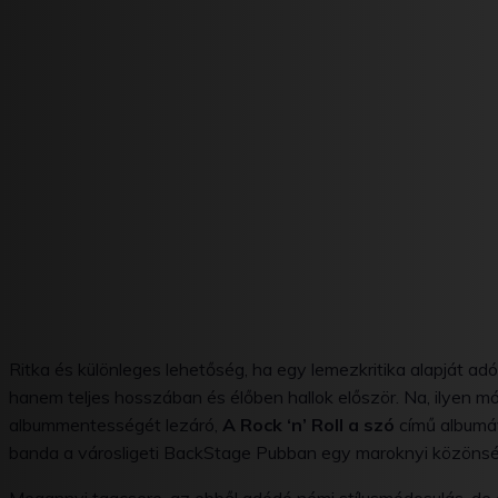
Ritka és különleges lehetőség, ha egy lemezkritika alapját a
hanem teljes hosszában és élőben hallok először. Na, ilyen 
albummentességét lezáró,
A Rock ‘n’ Roll a szó
című albumáv
banda a városligeti BackStage Pubban egy maroknyi közönség