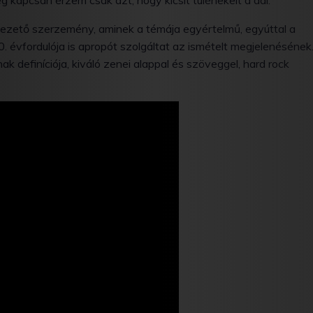
 kapcsán érzem csak azt, hogy kicsit túlénekelt a dal.
ezető szerzemény, aminek a témája egyértelmű, egyúttal a
 évfordulója is apropót szolgáltat az ismételt megjelenésének
ak definíciója, kiváló zenei alappal és szöveggel, hard rock