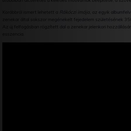
utóbbiban dícséretes a keleties motívumok beépítése, a szöveg
Korábbról ismert lehetett a
Rákóczi imája,
az egyik albumfelv
zenekar által sokszor megénekelt fejedelem születésének 350.
Az új felfogásban rögzített dal a zenekar jelenkori hozzállásán
esszencia.