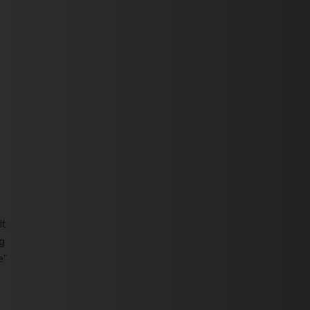
lt
g
e”