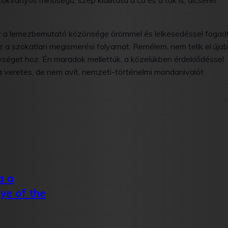
okványos minőségű, szép kiállítású a cd és a tok is, dicséret
gy a lemezbemutató közönsége örömmel és lelkesedéssel fogad
ez a szokatlan megismerési folyamat. Remélem, nem telik el úja
séget hoz. Én maradok mellettük, a közelükben érdeklődéssel
 a veretes, de nem avít, nemzeti-történelmi mondanivalót
a a
Eye of the