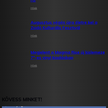
rá!
Hírek
Augusztus végén újra életre kel a
Zsidó Kulturális Fesztivál
Hírek
Megjelent a Magma Rise új kislemeze
7″-es vinyl kiadásban
Hírek
KÖVESS MINKET!
2,844
Rajongók