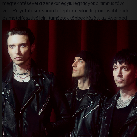
megtekintésével a zenekar egyik legnagyobb himnuszává
vált. Pályafutásuk során felléptek a világ legfontosabb rock-
és metalfesztiváljain, turnéztak többek között az Avenged
Sevenfold és a Mötley Crüe társaságában, valamint olyan
sikeres koncertkörutakat tudhatnak maguk mögött, mint a
Trinity Of Terror Tour.
A jelenlegi felállásban Andy Biersack énekes mellett Jake
Pitts és Jinxx gitárosok, Christian Coma dobos, valamint Lonny
Eagleton basszusgitáros alkotják a zenekart. Az elmúlt
években teltházas koncerteket adtak szerte a világon,
miközben a „Bleeders” című daluk az Active Rock rádiós lista
Top 10-es mezőnyébe került, és hosszú hónapokon át
szerepelt a YouTube Hard Rock & Metal toplistáján.
Most a legfrissebb turnéjukkal érkeznek Budapestre, ami a
zenekar hetedik stúdióalbuma, a VINDICATE megjelenését
ünnepli. Az idén májusban megjelent lemez a hit, az
önigazolás és a bosszú témáit járja körül, miközben összegzi
mindazt az érzelmi és zenei örökséget, amely a Black Veil