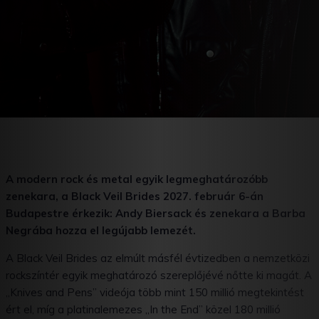
A modern rock és metal egyik legmeghatározóbb
zenekara, a Black Veil Brides 2027. február 6-án
Budapestre érkezik: Andy Biersack és zenekara a Barba
Negrába hozza el legújabb lemezét.
A Black Veil Brides az elmúlt másfél évtizedben a nemzetközi
rockszíntér egyik meghatározó szereplőjévé nőtte ki magát. A
„Knives and Pens” videója több mint 150 millió megtekintést
ért el, míg a platinalemezes „In the End” közel 180 millió