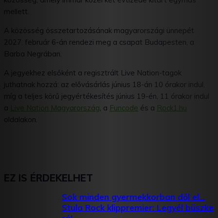
mellett.
A közösség összetartozásának magyarországi ünnepét
2027. február 6-án rendezi meg a csapat Budapesten, a
Barba Negrában.
A jegyekhez elsőként a regisztrált Live Nation-tagok
juthatnak hozzá: az elővásárlás június 18-án 10 órakor indul,
míg a teljes körű jegyértékesítés június 19-én, 11 órakor indul
a
Live Nation Magyarország
, a
Funcode
és a
Rock1.hu
oldalakon.
EZ IS ÉRDEKELHET
Sok minden gyermekkorban dől el…
Stula Rock klippremier: Legyél büszke