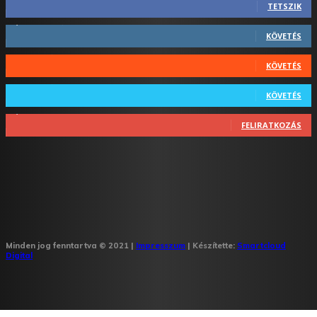
TETSZIK
1,731
Követő
KÖVETÉS
44
Követő
KÖVETÉS
64
Követő
KÖVETÉS
1,348
Feliratkozó
FELIRATKOZÁS
Minden jog fenntartva © 2021 |
Impresszum
| Készítette:
Smartcloud
Digital