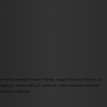
am nehéz mellélőni! Haklik Tamás, vagyis Shocker Rhymes az
egénye. Amikor először mutatott belőle részletet, azonnal
mással a regényt!