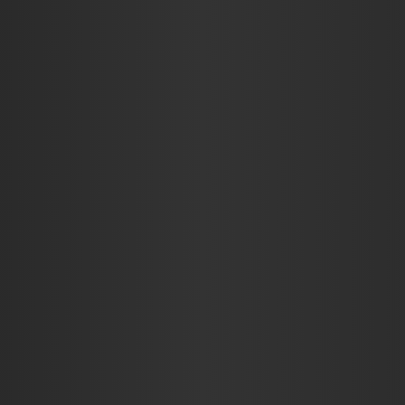
KRITIKÁK
INTERJÚK
RIC$CAST
ADJ EGY ÖT