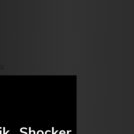
76
ik „Shocker