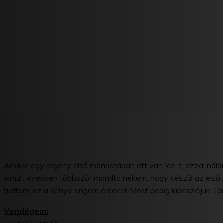
Amikor egy regény első mondatában ott van Ice-t, azzal nál
elmúlt években többször mondta nekem, hogy készül az első r
tudtam, ez a könyv engem érdekel! Most pedig kibeszéljük Ta
Vendégem: