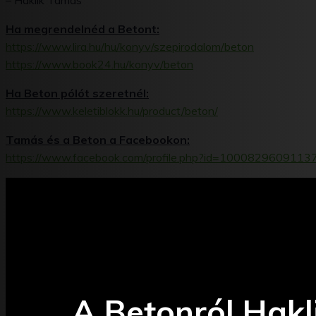
– Haklik Tamás
Ha megrendelnéd a Betont:
https://www.lira.hu/hu/konyv/szepirodalom/beton
https://www.book24.hu/konyv/beton
Ha Beton pólót szeretnél:
https://www.keletiblokk.hu/product/beton/
Tamás és a Beton a Facebookon:
https://www.facebook.com/profile.php?id=1000829609113
A Betonról Hakl