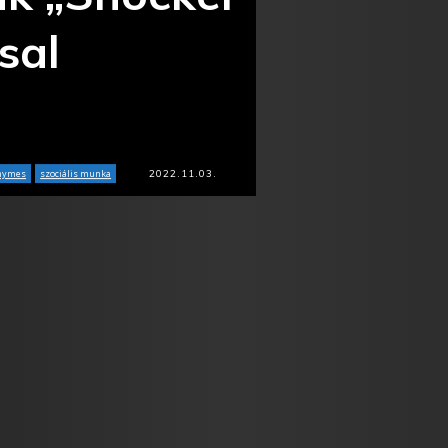
sal
2022.11.03.
Rhymes
szociális munka
Tumblr