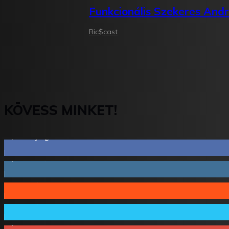
Funkcionális Szekeres And
Ric$cast
KÖVESS MINKET!
2,844
Rajongók
1,731
Követő
44
Követő
64
Követő
1,348
Feliratkozó