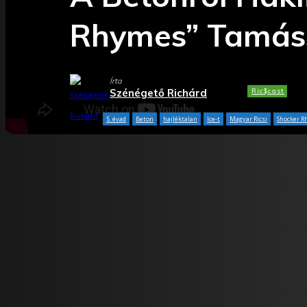
Rhymes” Tamás
Írta
Ric$cast
Szénégető Richárd
5. évad
Beton
hajléktalan
Ice-t
Magyar Ricsi
Shocker 
Facebook
X
WhatsApp