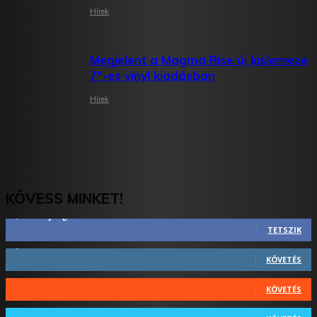
Hírek
Megjelent a Magma Rise új kislemeze
7″-es vinyl kiadásban
Hírek
KÖVESS MINKET!
2,844
Rajongók
TETSZIK
1,731
Követő
KÖVETÉS
44
Követő
KÖVETÉS
64
Követő