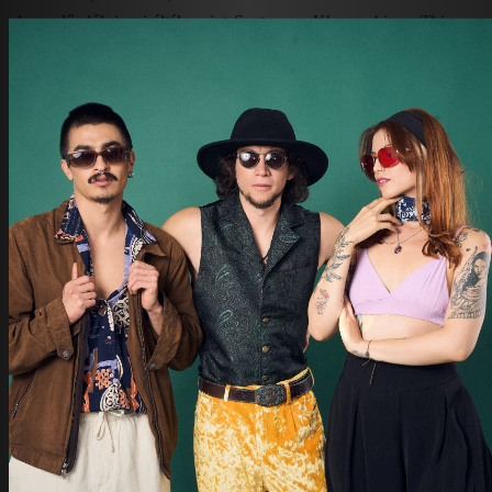
olyan előadók inspirálták, mint Santana, a Khruangbin, a Thievery
Corporation és a Greatful Dead, zenéjük egyszerre nosztalgikus és
előremutató – egy gitárvezérelt pszichedelikus funk-rock élmény,
amely összetéveszthetetlenül a sajátjuk.
A csapat középpontjában Balthazar Aguirre áll, egy autodidakta
gitáros, aki egy majdnem tragédiába torkoló sziklamászó baleset
után kezdte el zenei karrierjét. A történtek kapcsán rájött, hogy igazi
szenvedélye a zene, így hátrahagyta ügyvédi állását, hogy
megalapítsa a BALTHVS-t. Zenésztársai Vanessa Muñoz
basszusgitáros és Santiago Lizcano dobos.
Noha a formáció csak 2020-ban alakult, máris négy nagylemezt
adtak ki – a negyedik
Harvest
című albumukat tavaly nyáron
jelentették meg és ez volt az első olyan anyaguk, amelyet immáron
csapatként, egy kolumbiai farmon töltött időszak során vettek fel.
Alig öt év alatt a BALTHVS az indie szcéna egyik legélénkebb és
legizgalmasabb hangjává vált. Dalaik több mint 45 millió