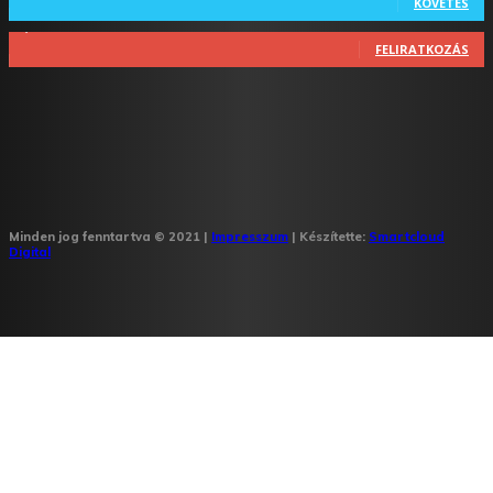
KÖVETÉS
1,348
Feliratkozó
FELIRATKOZÁS
Minden jog fenntartva © 2021 |
Impresszum
| Készítette:
Smartcloud
Digital