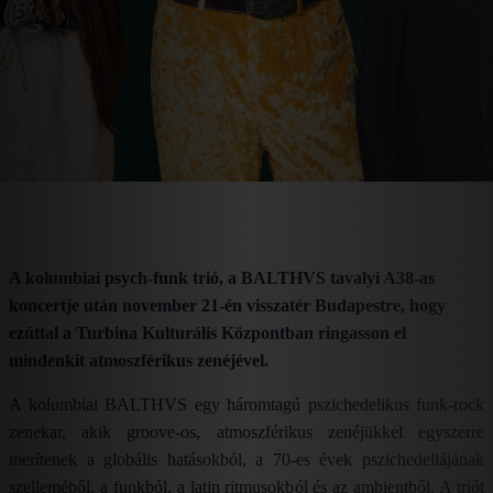
A kolumbiai psych-funk trió, a BALTHVS tavalyi A38-as
koncertje után november 21-én visszatér Budapestre, hogy
ezúttal a Turbina Kulturális Központban ringasson el
mindenkit atmoszférikus zenéjével.
A kolumbiai BALTHVS egy háromtagú pszichedelikus funk-rock
zenekar, akik groove-os, atmoszférikus zenéjükkel egyszerre
merítenek a globális hatásokból, a 70-es évek pszichedeliájának
szelleméből, a funkból, a latin ritmusokból és az ambientből. A triót