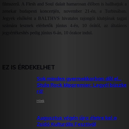
filmszerű. A Flesh and Soul dalait hamarosan élőben is hallhatjuk a
zenekar budapesti koncertjén, november 21-én, a Turbinában.
Jegyek elsőként a BALTHVS hivatalos rajongói klubjának tagjai
számára lesznek elérhetők június 4-én, 10 órától, az általános
jegyértékesítés pedig június 6-án, 10 órakor indul.
EZ IS ÉRDEKELHET
Sok minden gyermekkorban dől el…
Stula Rock klippremier: Legyél büszke
rá!
Hírek
Augusztus végén újra életre kel a
Zsidó Kulturális Fesztivál