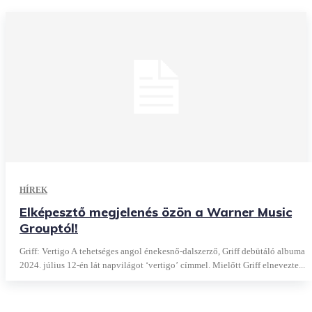
HÍREK
Elképesztő megjelenés özön a Warner Music
Grouptól!
Griff: Vertigo A tehetséges angol énekesnő-dalszerző, Griff debütáló albuma
2024. július 12-én lát napvilágot ‘vertigo’ címmel. Mielőtt Griff elnevezte...