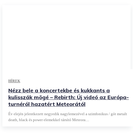
HÍREK
Nézz bele a koncertekbe és kukkants a
kulisszák mögé – Rebirth: Új videó az Európa-
turnéról hazatért Meteorától
Év elején jelentkezett negyedik nagylemezével a szimfonikus / gót metalt
death, black és power elemekkel társító Meteora....