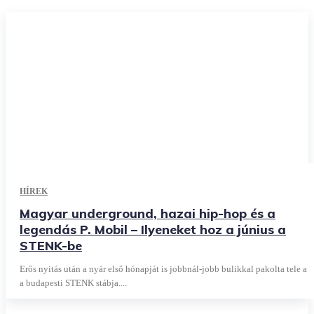
HÍREK
Magyar underground, hazai hip-hop és a
legendás P. Mobil – Ilyeneket hoz a június a
STENK-be
Erős nyitás után a nyár első hónapját is jobbnál-jobb bulikkal pakolta tele a
a budapesti STENK stábja....