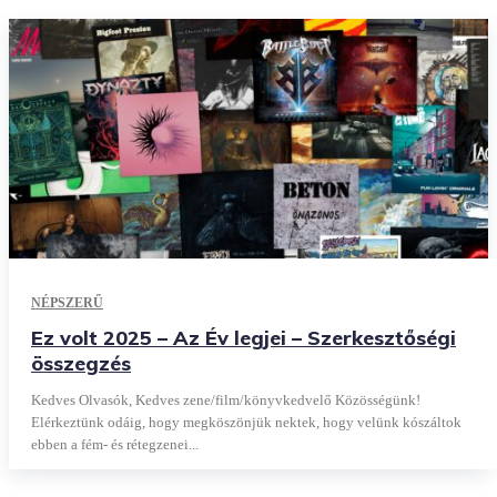
NÉPSZERŰ
Ez volt 2025 – Az Év legjei – Szerkesztőségi
összegzés
Kedves Olvasók, Kedves zene/film/könyvkedvelő Közösségünk!
Elérkeztünk odáig, hogy megköszönjük nektek, hogy velünk kószáltok
ebben a fém- és rétegzenei...