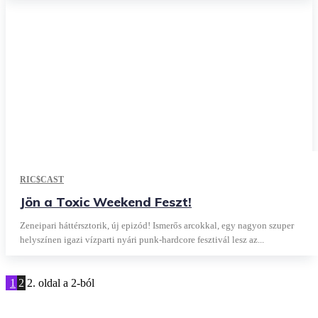
RIC$CAST
Jön a Toxic Weekend Feszt!
Zeneipari háttérsztorik, új epizód! Ismerős arcokkal, egy nagyon szuper
helyszínen igazi vízparti nyári punk-hardcore fesztivál lesz az...
1
2
2. oldal a 2-ból