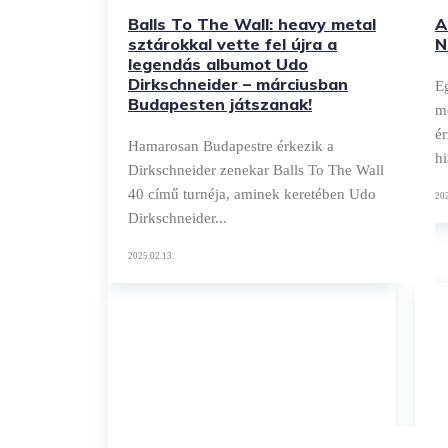
Balls To The Wall: heavy metal
A
sztárokkal vette fel újra a
N
legendás albumot Udo
Dirkschneider – márciusban
E
Budapesten játszanak!
mo
é
Hamarosan Budapestre érkezik a
hi
Dirkschneider zenekar Balls To The Wall
40 című turnéja, aminek keretében Udo
202
Dirkschneider...
2025.02.13.