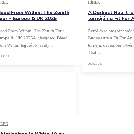
ÍREK
HÍREK
leed From Within: The Zenith
A Darkest Hourt is
our – Europe & UK 2025
turnéján a Fit For
leed From Within: The Zenith Tour –
Évről évre megbízhatóan
urope & UK 2025A glasgow-i Bleed
Budapestre a Fit For An
om Within legutóbb tavaly...
turnéja: december 14-é
That...
4.11.26.
2024.11.23.
ÍREK
 Motionless In White 10 év