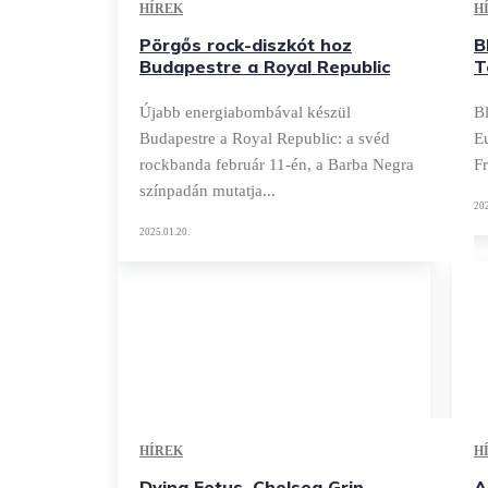
HÍREK
H
Pörgős rock-diszkót hoz
B
Budapestre a Royal Republic
T
Újabb energiabombával készül
B
Budapestre a Royal Republic: a svéd
E
rockbanda február 11-én, a Barba Negra
Fr
színpadán mutatja...
202
2025.01.20.
HÍREK
H
Dying Fetus, Chelsea Grin,
A