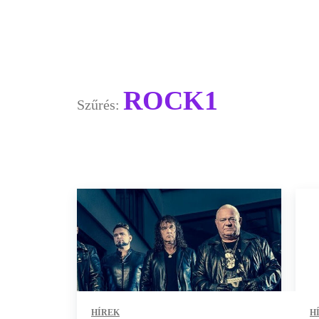
ROCK1
Szűrés:
HÍREK
H