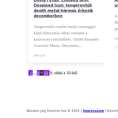
Despised Icon: tengerentúli
u
death metal hármas érkezik
decemberben
A 
Budap
Tengerentúli extrém metal csomaggal
ip
kínál túlnyomás elleni szelepet a
karácsonyi készülődés / őrület közepén
202
Concerto Music. December...
2024.11.20.
1
...
8
9
10
9. oldal a 10-ból
Minden jog fenntartva © 2021 |
Impresszum
| Készí