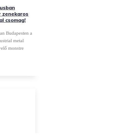
usban
y zenekaros
tal csomag!
n Budapesten a
strial metal
velő monstre