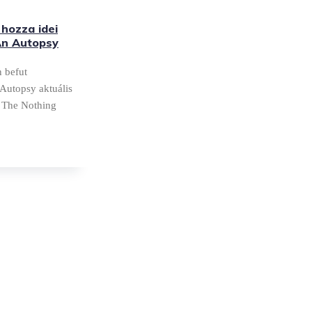
 hozza idei
 An Autopsy
 befut
 Autopsy aktuális
n The Nothing