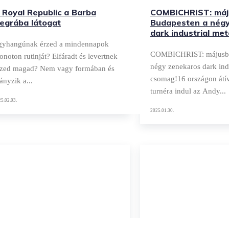
 Royal Republic a Barba
COMBICHRIST: máj
egrába látogat
Budapesten a nég
dark industrial me
gyhangúnak érzed a mindennapok
COMBICHRIST: májusba
noton rutinját? Elfáradt és levertnek
négy zenekaros dark indu
rzed magad? Nem vagy formában és
csomag!16 országon átí
ányzik a...
turnéra indul az Andy...
5.02.03.
2025.01.30.