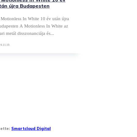
tán újra Budapesten
Motionless In White 10 év után újra
esten A Motionless In White az
ari metál disszonanciája és...
4.11.19.
tette:
Smartcloud Digital