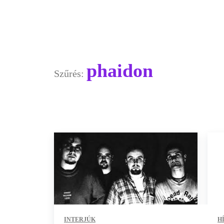
phaidon
Szűrés:
INTERJÚK
H