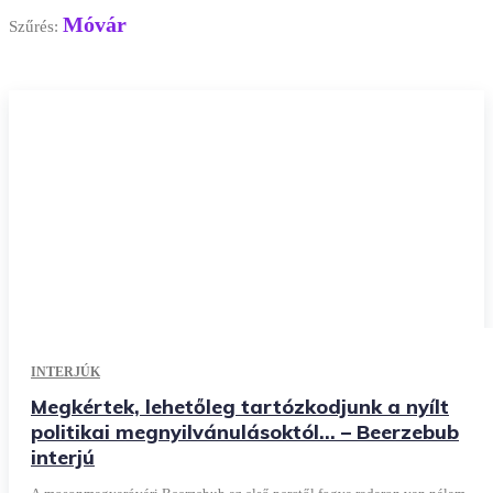
Móvár
Szűrés:
INTERJÚK
Megkértek, lehetőleg tartózkodjunk a nyílt
politikai megnyilvánulásoktól… – Beerzebub
interjú