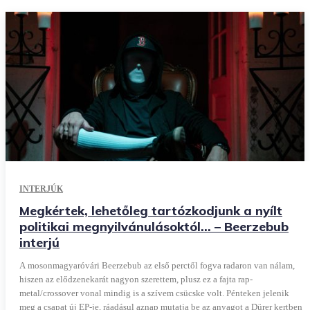
INTERJÚK
Megkértek, lehetőleg tartózkodjunk a nyílt
politikai megnyilvánulásoktól… – Beerzebub
interjú
A mosonmagyaróvári Beerzebub az első perctől fogva radaron van nálam,
hiszen az elődzenekarát nagyon szerettem, plusz ez a fajta rap-
metal/crossover vonal mindig is a szívem csücske volt. Pénteken jelenik
meg a csapat új EP-je, ráadásul aznap mutatja be az anyagot a Dürer kertben