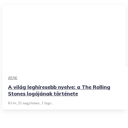
ZENE
A világ leghíresebb nyelve: a The Rolling
Stones logójának története
63 év, 31 nagylemez, 1 logo...