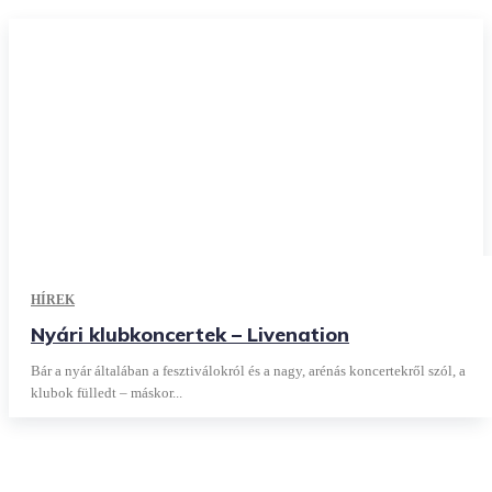
HÍREK
Nyári klubkoncertek – Livenation
Bár a nyár általában a fesztiválokról és a nagy, arénás koncertekről szól, a
klubok fülledt – máskor...