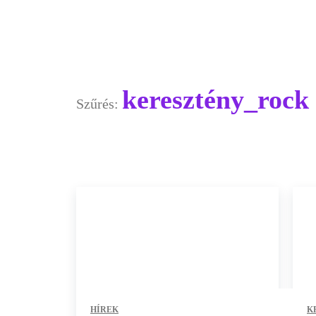
keresztény_rock
Szűrés:
HÍREK
K