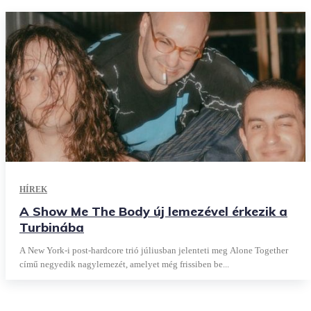
HÍREK
A Show Me The Body új lemezével érkezik a
Turbinába
A New York-i post-hardcore trió júliusban jelenteti meg Alone Together
című negyedik nagylemezét, amelyet még frissiben be...