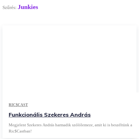
Junkies
Szűrés:
RIC$CAST
Funkcionális Szekeres András
Megjelent Szekeres András harmadik szólólemeze, amit ki is beszéltünk a
Ric$Castban!