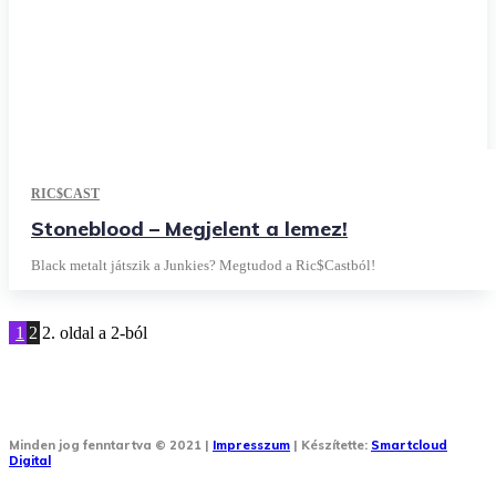
RIC$CAST
Stoneblood – Megjelent a lemez!
Black metalt játszik a Junkies? Megtudod a Ric$Castból!
1
2
2. oldal a 2-ból
Minden jog fenntartva © 2021 |
Impresszum
| Készítette:
Smartcloud
Digital