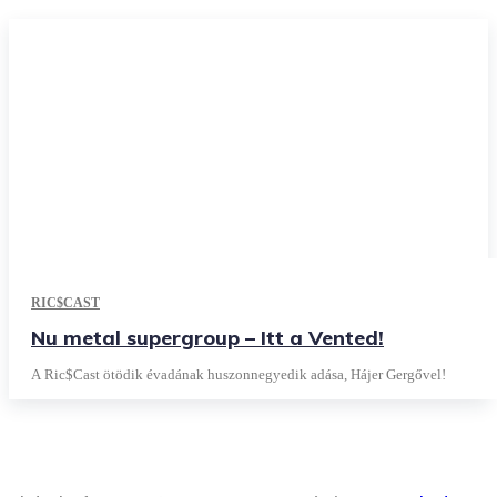
RIC$CAST
Nu metal supergroup – Itt a Vented!
A Ric$Cast ötödik évadának huszonnegyedik adása, Hájer Gergővel!