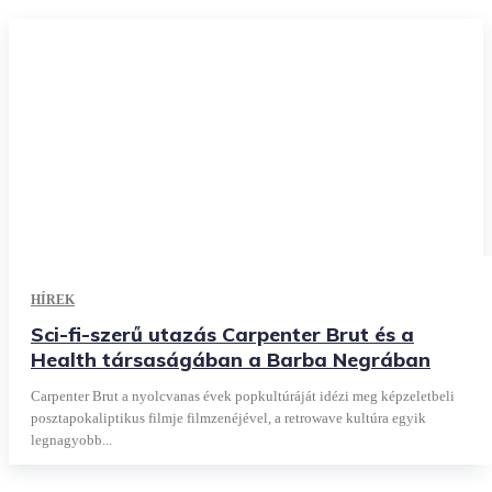
HÍREK
Sci-fi-szerű utazás Carpenter Brut és a
Health társaságában a Barba Negrában
Carpenter Brut a nyolcvanas évek popkultúráját idézi meg képzeletbeli
posztapokaliptikus filmje filmzenéjével, a retrowave kultúra egyik
legnagyobb...