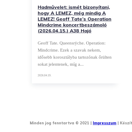
Hadművelet: ismét bizonyítani,
hogy A LEMEZ, még mindig A
LEMEZ! Geoff Tate’s Operation
Mindcrime koncertbeszámoló
(2026.04.15.) A38 Hajó
Geoff Tate. Queensrÿche. Operation:
Mindcrime. Ezek a szavak nekem,
idősebb korosztályba tartozónak őrülten
sokat jelentenek, míg a...
2026.04.19.
Minden jog fenntartva © 2021 |
Impresszum
| Készí