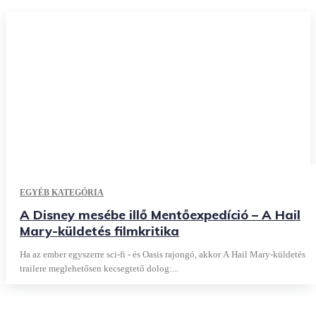
EGYÉB KATEGÓRIA
A Disney mesébe illő Mentőexpedíció – A Hail
Mary-küldetés filmkritika
Ha az ember egyszerre sci-fi - és Oasis rajongó, akkor A Hail Mary-küldetés
trailere meglehetősen kecsegtető dolog:...