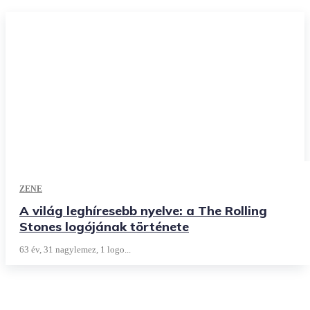
ZENE
A világ leghíresebb nyelve: a The Rolling
Stones logójának története
63 év, 31 nagylemez, 1 logo...