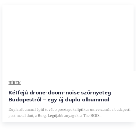
HÍREK
Kétfejű drone-doom-noise szörnyeteg
Budapestről – egy új dupla albummal
Dupla albummal építi tovább posztapokaliptikus univerzumát a budapesti
post-metal duó, a Borg. Legújabb anyaguk, a The BOO,...