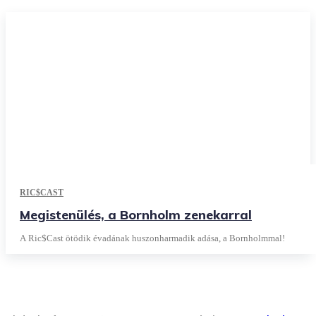
RIC$CAST
Megistenülés, a Bornholm zenekarral
A Ric$Cast ötödik évadának huszonharmadik adása, a Bornholmmal!