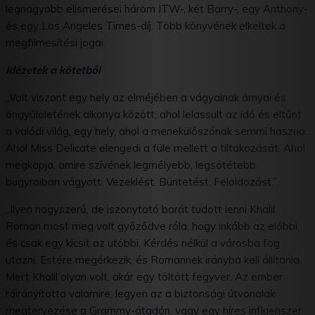
legnagyobb elismerései három ITW-, két Barry-, egy Anthony-
és egy Los Angeles Times-díj. Több könyvének elkeltek a
megfilmesítési jogai.
Idézetek a kötetből
„Volt viszont egy hely az elméjében a vágyainak árnyai és
öngyűlöletének alkonya között, ahol lelassult az idő és eltűnt
a valódi világ, egy hely, ahol a menekülőszónak semmi haszna.
Ahol Miss Delicate elengedi a füle mellett a tiltakozását. Ahol
megkapja, amire szívének legmélyebb, legsötétebb
bugyraiban vágyott. Vezeklést. Büntetést. Feloldozást.”
„Ilyen nagyszerű, de iszonytató barát tudott lenni Khalil.
Roman most meg volt győződve róla, hogy inkább az előbbi,
és csak egy kicsit az utóbbi. Kérdés nélkül a városba fog
utazni. Estére megérkezik, és Romannek irányba kell állítania.
Mert Khalil olyan volt, akár egy töltött fegyver. Az ember
ráirányította valamire, legyen az a biztonsági útvonalak
megtervezése a Grammy-átadón, vagy egy híres influenszer