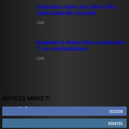
Augusztus végén újra életre kel a
Zsidó Kulturális Fesztivál
Hírek
Megjelent a Magma Rise új kislemeze
7″-es vinyl kiadásban
Hírek
KÖVESS MINKET!
2,844
Rajongók
TETSZIK
1,731
Követő
KÖVETÉS