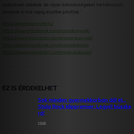
százötven oldalnál, de olyan bölcsességeket tartalmazott,
amelyek a mai napig eszébe jutottak.”
https://agavekonyvek.hu/
https://www.facebook.com/agavekonyvek/
https://www.instagram.com/agave.konyvek/
https://www.facebook.com/magnoliakiado
https://www.instagram.com/magnoliakiado/
EZ IS ÉRDEKELHET
Sok minden gyermekkorban dől el…
Stula Rock klippremier: Legyél büszke
rá!
Hírek