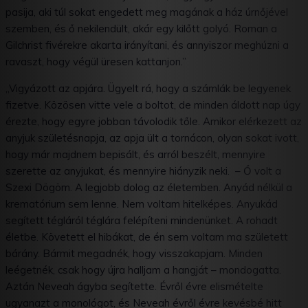
pasija, aki túl sokat engedett meg magának a ház úrnőjével
szemben, és ő nekilendült, akár egy kilőtt golyó. Roman a
Gilchrist fivérekre akarta irányítani, és annyiszor meghúzni a
ravaszt, hogy végül üresen kattanjon.”
„Vigyázott az apjára. Ügyelt rá, hogy a számlák be legyenek
fizetve. Közösen vitte vele a boltot, de minden áldott nap úgy
érezte, hogy egyre jobban távolodik tőle. Amikor elérkezett az
anyjuk születésnapja, az apja ült a tornácon, olyan sokat ivott,
hogy már majdnem bepisált, és arról beszélt, mennyire
szerette az anyjukat, és mennyire hiányzik neki. – Ő volt a
Szexi Dögöm. A legjobb dolog az életemben. Anyád nélkül a
krematórium sem lenne. Nem voltam hitelképes. Anyukád
segített tégláról téglára felépíteni mindenünket. A rohadt
életbe. Követett el hibákat, de én sem voltam ma született
bárány. Bármit megadnék, hogy visszakapjam. Minden
leégetnék, csak hogy újra halljam a hangját – mondogatta.
Aztán Neveah ágyba segítette. Évről évre elismételte
ugyanazt a monológot, és Neveah évről évre kevésbé hitt