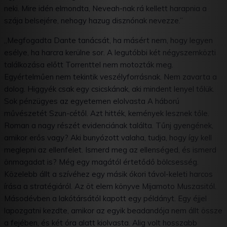
neki. Mire idén elmondta, Neveah-nak rá kellett harapnia a
szája belsejére, nehogy hazug disznónak nevezze.”
„Megfogadta Dante tanácsát, ha másért nem, hogy legyen
esélye, ha harcra kerülne sor. A legutóbbi két négyszemközti
találkozása előtt Torrenttel nem motozták meg.
Egyértelműen nem tekintik veszélyforrásnak. Nem zavarta a
dolog. Higgyék csak egy csicskának, aki mindent lenyel tőlük.
Sok pénzügyes az egyetemen elolvasta A háború
művészetét Szun-cétől. Azt hitték, kemények lesznek tőle.
Roman a nagy részét evidenciának találta. Tűnj gyengének,
amikor erős vagy? Aki bunyózott valaha, tudja, hogy így kell
meglepni az ellenfelet. Ismerd meg az ellenséged, és ismerd
önmagadat is? Még egy magától értetődő bölcsesség.
Közelebb állt a szívéhez egy másik ókori távol-keleti harcos
írása a stratégiáról. Az öt elem könyve Mijamoto Muszasitól.
Másodévben a lakótársától kapott egy példányt. Egy éjjel
lapozgatni kezdte, amikor az egyik beadandója nem állt össze
a fejében, és két óra alatt kiolvasta. Alig volt hosszabb