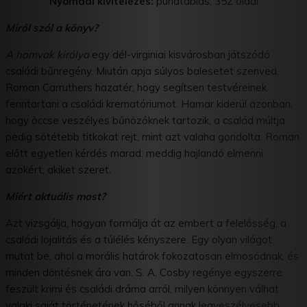
Nyomdai kivitelezés:
puhatáblás, 352 oldal
Miről szól a könyv?
A hamvak királya
egy dél-virginiai kisvárosban játszódó
családi bűnregény. Miután apja súlyos balesetet szenved,
Roman Carruthers hazatér, hogy segítsen testvéreinek
fenntartani a családi krematóriumot. Hamar kiderül azonban,
hogy öccse veszélyes bűnözőknek tartozik, a család múltja
pedig sötétebb titkokat rejt, mint azt valaha gondolta. Roman
előtt egyetlen kérdés marad: meddig hajlandó elmenni
azokért, akiket szeret.
Miért aktuális most?
Azt vizsgálja, hogyan formálja át az embert a felelősség, a
családi lojalitás és a túlélés kényszere. Egy olyan világot
mutat be, ahol a morális határok fokozatosan elmosódnak, és
minden döntésnek ára van. S. A. Cosby regénye egyszerre
feszült krimi és családi dráma arról, milyen könnyen válhat
valaki saját történetének hőséből annak legveszélyesebb