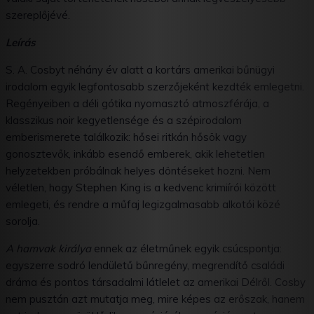
szereplőjévé.
Leírás
S. A. Cosbyt néhány év alatt a kortárs amerikai bűnügyi
irodalom egyik legfontosabb szerzőjeként kezdték emlegetni.
Regényeiben a déli gótika nyomasztó atmoszférája, a
klasszikus noir kegyetlensége és a szépirodalom
emberismerete találkozik: hősei ritkán hősök vagy
gonosztevők, inkább esendő emberek, akik lehetetlen
helyzetekben próbálnak helyes döntéseket hozni. Nem
véletlen, hogy Stephen King is a kedvenc krimiírói között
emlegeti, és rendre a műfaj legizgalmasabb alkotói közé
sorolja.
A hamvak királya
ennek az életműnek egyik csúcspontja:
egyszerre sodró lendületű bűnregény, megrendítő családi
dráma és pontos társadalmi látlelet az amerikai Délről. Cosby
nem pusztán azt mutatja meg, mire képes az erőszak, hanem