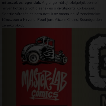
mítoszok és legendák.
A grunge műfajt ízlelgetjük benne,
milyen hatással volt a zene- és a divatiparra. Körbejárjuk
Seattle városát, és bemutatjuk az onnan induló zenekarokat,
fókuszban a Nirvana, Pearl Jam, Alice in Chains, Soundgarden
zenekarokkal.