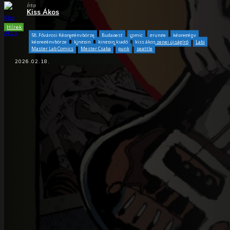
Írta
Kiss Ákos
Hírek
58. Fővárosi Képregénybörze
Budapest
comic
grunge
képregény
képregénybörze
kingpin
kingpin kiadó
kiss ákos zenei újságíró
Labi
Master Lab Comics
Mester Csaba
punk
seattle
2026.02.18.
Facebook
X
WhatsApp
Tumblr