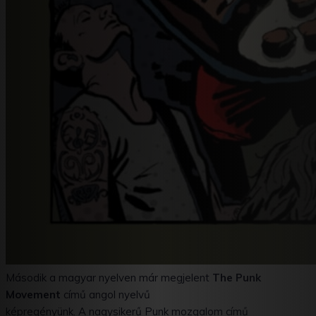
Második a magyar nyelven már megjelent
The Punk
Movement
című angol nyelvű
képregényünk. A nagysikerű Punk mozgalom című