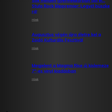
Sok minden gyermekkorban dől el…
Stula Rock klippremier: Legyél büszke
rá!
Hírek
Augusztus végén újra életre kel a
Zsidó Kulturális Fesztivál
Hírek
Megjelent a Magma Rise új kislemeze
7″-es vinyl kiadásban
Hírek