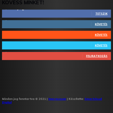
KÖVESS MINKET!
2,844
Rajongók
TETSZIK
1,731
Követő
KÖVETÉS
44
Követő
KÖVETÉS
64
Követő
KÖVETÉS
1,348
Feliratkozó
FELIRATKOZÁS
Minden jog fenntartva © 2021 |
Impresszum
| Készítette:
Smartcloud
Digital