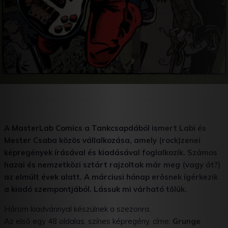
A MasterLab Comics a Tankcsapdából ismert Labi és
Mester Csaba közös vállalkozása, amely (rock)zenei
képregények írásával és kiadásával foglalkozik. Számos
hazai és nemzetközi sztárt rajzoltak már meg (vagy át?)
az elmúlt évek alatt. A márciusi hónap erősnek ígérkezik
a kiadó szempontjából. Lássuk mi várható tőlük.
Három kiadvánnyal készülnek a szezonra.
Az első egy 48 oldalas, színes képregény, címe:
Grunge