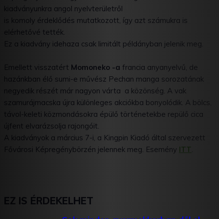
kiadványunkra angol nyelvterületről
is komoly érdeklődés mutatkozott, így azt számukra is
elérhetővé tették.
Ez a kiadvány idehaza csak limitált példányban jelenik meg.
Emellett visszatért
Momoneko -a
francia anyanyelvű, de
hazánkban élő sumi-e művész Pechan manga sorozatának
negyedik részét már nagyon várta a közönség. A vak
szamurájmacska újra különleges akciókba bonyolódik. A bölcs,
távol-keleti közmondásokra
épülő történetekbe repülő cica
újfent elvarázsolja rajongóit.
A kiadványok a március 7-i, a Kingpin Kiadó által szervezett
Fővárosi Képregénybörzén jelennek meg. Esemény
ITT
.
EZ IS ÉRDEKELHET