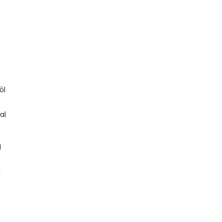
õl
al
l
d