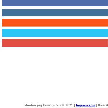
1,731
Követő
44
Követő
64
Követő
1,348
Feliratkozó
Minden jog fenntartva © 2021 |
Impresszum
| Készí