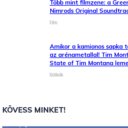
Több mint filmzene: a Gree
Nimrods Original Soundtra
Film
Amikor a kamionos sapka ta
az arénametallal! Tim Mont
State of Tim Montana leme
Kritikák
KÖVESS MINKET!
2,844
Rajongók