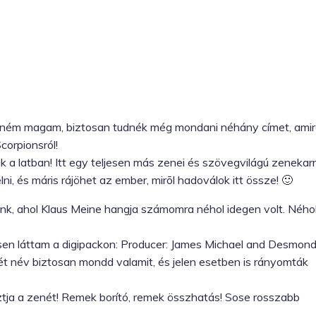
etném magam, biztosan tudnék még mondani néhány címet, amir
corpionsról!
a latban! Itt egy teljesen más zenei és szövegvilágú zenekarr
ni, és máris rájöhet az ember, mirõl hadoválok itt össze! 🙂
ünk, ahol Klaus Meine hangja számomra néhol idegen volt. Ného
sen láttam a digipackon: Producer: James Michael and Desmon
két név biztosan mondd valamit, és jelen esetben is rányomták
ztja a zenét! Remek borító, remek összhatás! Sose rosszabb