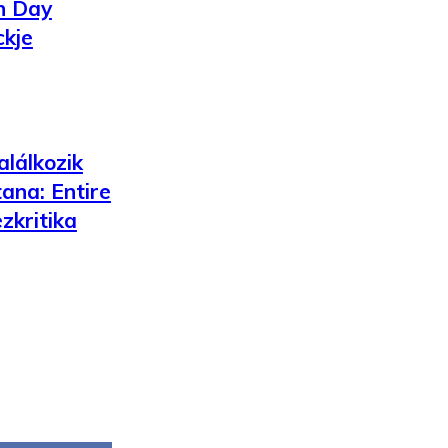
n Day
ckje
lálkozik
ana: Entire
zkritika