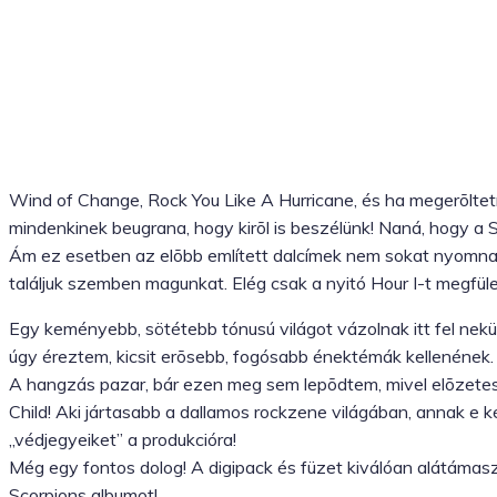
Wind of Change, Rock You Like A Hurricane, és ha megerõlt
mindenkinek beugrana, hogy kirõl is beszélünk! Naná, hogy a S
Ám ez esetben az elõbb említett dalcímek nem sokat nyomnak 
találjuk szemben magunkat. Elég csak a nyitó Hour I-t megfülel
Egy keményebb, sötétebb tónusú világot vázolnak itt fel nek
úgy éreztem, kicsit erõsebb, fogósabb énektémák kellenének.
A hangzás pazar, bár ezen meg sem lepõdtem, mivel elõzete
Child! Aki jártasabb a dallamos rockzene világában, annak e 
„védjegyeiket” a produkcióra!
Még egy fontos dolog! A digipack és füzet kiválóan alátámas
Scorpions albumot!