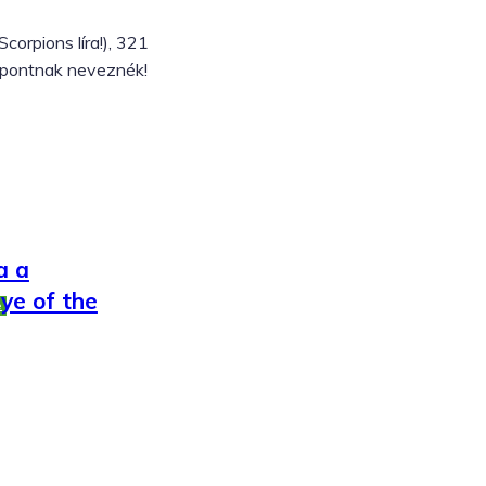
corpions líra!), 321
ypontnak neveznék!
nity: Hour
a a
Eye of the
e
2010.05.01.
Tumblr