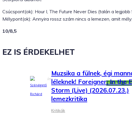
Csúcspont(ok): Hour I, The Future Never Dies (talán a legjobb S
Mélypont(ok): Annyira rossz szám nincs a lemezen, amit mél
10/8,5
Scorpions: Huma
EZ IS ÉRDEKELHET
1. (2007)
Muzsika a fülnek, égi mann
Írta
léleknek! Foreigner: In the 
Kritikák
Zen
Szénégető Richárd
Storm (Live) (2026.07.23.)
lemezkritika
Facebook
X
WhatsApp
Kritikák