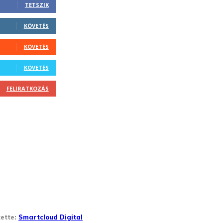
TETSZIK
KÖVETÉS
KÖVETÉS
KÖVETÉS
FELIRATKOZÁS
tette:
Smartcloud Digital