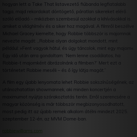
hogyan lett a Take That listavezető fiúbanda legfiatalabb
tagja, majd rekordokat döntögető, páratlan sikereket elérő
szóló előadó – miközben szembesül azokkal a kihívásokkal is,
amiket a világhírnév és a siker hoz magával. A filmről beszélve
Michael Gracey kiemelte, hogy Robbie többször is majomnak
nevezte magát: „Robbie olyan dolgokat mondott, mint
például: »Fent vagyok hátul, és úgy táncolok, mint egy majom«.
Egy idő után arra gondoltam: ‘Nem lenne csodálatos, ha
Robbie-t majomként ábrázolnánk a filmben?’ Mert ezt a
történetet Robbie meséli – és ő így látja magát.”
A film egy újabb lenyomata lehet Robbie sokszínűségének, az
utánozhatatlan showmannek, aki minden koncertjén a
maximumot nyújtja szórakoztatás terén. Erről szerencsére a
magyar közönség is már többször megbizonyosodhatott,
most pedig itt az újabb remek alkalom átélni mindezt 2025.
szeptember 12-én, az MVM Dome-ban.
robbiewilliams.com