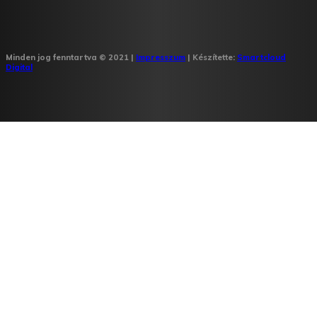
Minden jog fenntartva © 2021 |
Impresszum
| Készítette:
Smartcloud
Digital