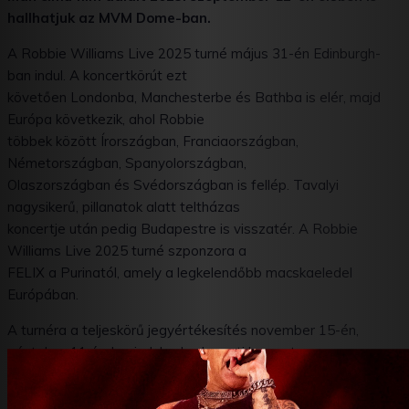
hallhatjuk az MVM Dome-ban.
A Robbie Williams Live 2025 turné május 31-én Edinburgh-
ban indul. A koncertkörút ezt
követően Londonba, Manchesterbe és Bathba is elér, majd
Európa következik, ahol Robbie
többek között Írországban, Franciaországban,
Németországban, Spanyolországban,
Olaszországban és Svédországban is fellép. Tavalyi
nagysikerű, pillanatok alatt teltházas
koncertje után pedig Budapestre is visszatér. A Robbie
Williams Live 2025 turné szponzora a
FELIX a Purinatól, amely a legkelendőbb macskaeledel
Európában.
A turnéra a teljeskörű jegyértékesítés november 15-én,
pénteken 11 órakor indul, a budapesti koncertre a
www.livenation.hu
és a
www.funcode.hu
oldalakon lehet
belépőt venni. Ezúttal is lesz elővásárlási lehetőség a