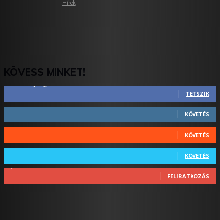
Hírek
KÖVESS MINKET!
2,844
Rajongók
TETSZIK
1,731
Követő
KÖVETÉS
44
Követő
KÖVETÉS
64
Követő
KÖVETÉS
1,348
Feliratkozó
FELIRATKOZÁS