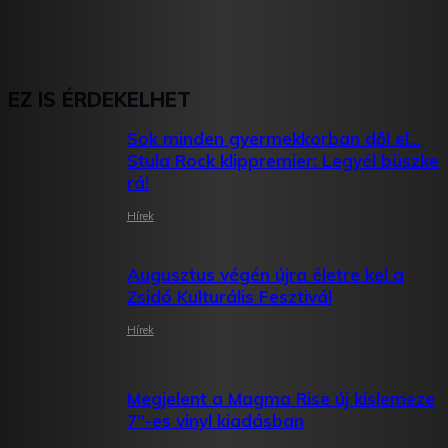
EZ IS ÉRDEKELHET
Sok minden gyermekkorban dől el…
Stula Rock klippremier: Legyél büszke
rá!
Hírek
Augusztus végén újra életre kel a
Zsidó Kulturális Fesztivál
Hírek
Megjelent a Magma Rise új kislemeze
7″-es vinyl kiadásban