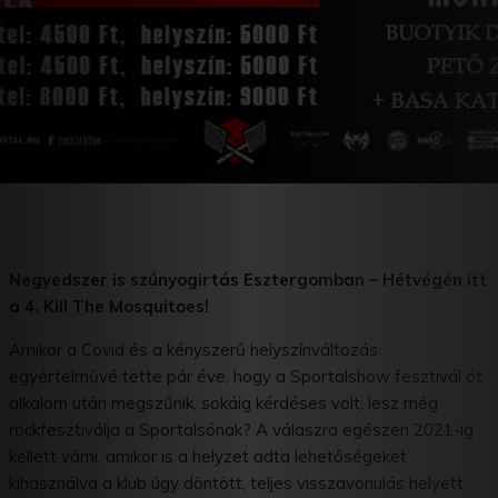
Negyedszer is szúnyogirtás Esztergomban – Hétvégén itt
a 4. Kill The Mosquitoes!
Amikor a Covid és a kényszerű helyszínváltozás
egyértelművé tette pár éve, hogy a Sportalshow fesztivál öt
alkalom után megszűnik, sokáig kérdéses volt, lesz még
rockfesztiválja a Sportalsónak? A válaszra egészen 2021-ig
kellett várni, amikor is a helyzet adta lehetőségeket
kihasználva a klub úgy döntött, teljes visszavonulás helyett