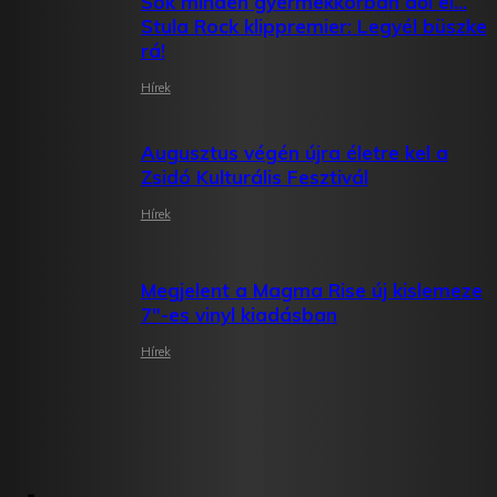
Sok minden gyermekkorban dől el…
Stula Rock klippremier: Legyél büszke
rá!
Hírek
Augusztus végén újra életre kel a
Zsidó Kulturális Fesztivál
Hírek
Megjelent a Magma Rise új kislemeze
7″-es vinyl kiadásban
Hírek