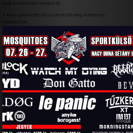
csak a méreteket rendezi át.
A kvázi újrakezdésről a szervezők elég érdekesen
nyilatkoztak:
„Igazából nekem nem volt kérdés, folytassuk-e? Bár nem
mondom, hogy nem játszottam el a gondolattal, miszerint itt a
vége. Aztán Bozsó meggyőzött.”
– mondta Szénégető
Richárd, majd hozzátette, azért nem volt ennyire egyszerű. –
„Kicsit olyan volt, mint amilyennek a Sportalshow-t eredetileg
megálmodtuk. Kicsi fesztivál, kisebb zenekarokkal.”
„Nagyon nem akartam én már fesztivált és ha a szívünkre
tesszük a kezünket, ez inkább egy kerti party, zenekarokkal,
mintsem ténylegesen fesztivál. Amiben viszont
utánozhatatlan, az a helyszín és a hangulat!”
– tette hozzá
Bozsó, a fesztivál másik szervezője –
„Idén a város az árvizet
ugyan megúszta, de a szúnyogokat nem sikerült, így
aktuálisabbak vagyunk, mint valaha!”
A rendezvénynek ezúttal is az esztergomi Rugby Club Hostel