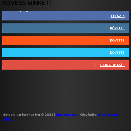
KÖVESS MINKET!
2,844
Rajongók
TETSZIK
1,731
Követő
KÖVETÉS
44
Követő
KÖVETÉS
64
Követő
KÖVETÉS
1,348
Feliratkozó
FELIRATKOZÁS
Minden jog fenntartva © 2021 |
Impresszum
| Készítette:
Smartcloud
Digital