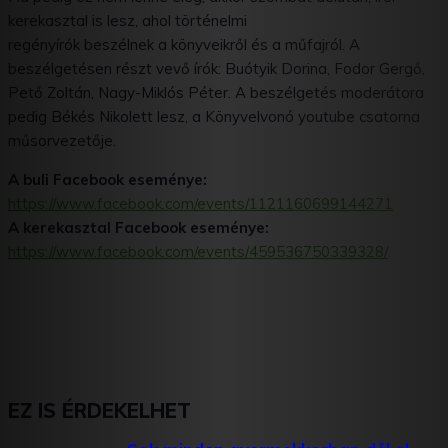
kerekasztal is lesz, ahol történelmi
regényírók beszélnek a könyveikről és a műfajról. A
beszélgetésen részt vevő írók: Buótyik Dorina, Fodor Gergő,
Pető Zoltán, Nagy-Miklós Péter. A beszélgetés moderátora
pedig Békés Nikolett lesz, a Könyvelvonó youtube csatorna
műsorvezetője.
A buli Facebook eseménye:
https://www.facebook.com/events/1121160699144271
A kerekasztal Facebook eseménye:
https://www.facebook.com/events/459536750339328/
EZ IS ÉRDEKELHET