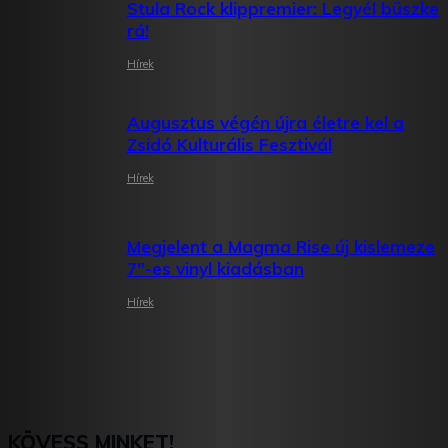
Stula Rock klippremier: Legyél büszke
rá!
Hírek
Augusztus végén újra életre kel a
Zsidó Kulturális Fesztivál
Hírek
Megjelent a Magma Rise új kislemeze
7″-es vinyl kiadásban
Hírek
KÖVESS MINKET!