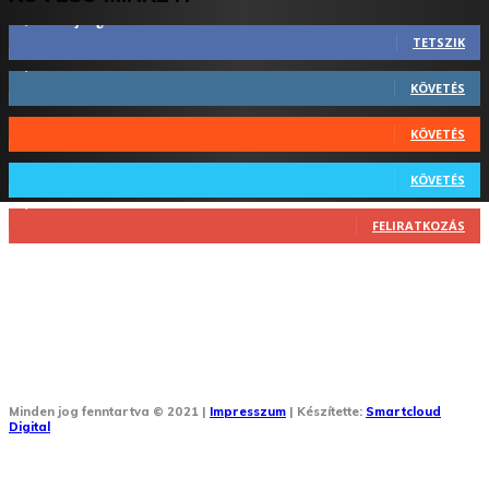
2,844
Rajongók
TETSZIK
1,731
Követő
KÖVETÉS
44
Követő
KÖVETÉS
64
Követő
KÖVETÉS
1,348
Feliratkozó
FELIRATKOZÁS
Minden jog fenntartva © 2021 |
Impresszum
| Készítette:
Smartcloud
Digital