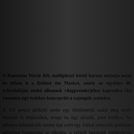
A Pannónia Movie Kft. multiplexei közül három mutatja majd
be itthon is a Behind the Maskot, amely az együttes 40.
évfordulóján utolsó albumuk világpremierjéhez kapcsolva visz
vászonra egy érdekes koncepciót a rajongók számára.
A 110 perces játékidő során egy életútinterjú szakít meg zenés
részeket és bejátszókat, avagy ha úgy nézzük, pont fordítva. Az
előzetes információk szerint épp ezért egy fokkal nehezebb pontosan
műfajilag behatárolni az alkotást, a vérbeli fanoknak mindenképp