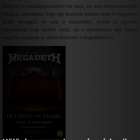
kötelező és nosztalgiavasútként hat majd, ám nem dokumentumfilm
abban az értelemben, hogy egy komplett karriert mutat be megannyi
archív anyaggal, de nem is koncertfilm, hiszen az együttes
búcsúturnéja csak később indul, sőt a mozipremier egy nappal
megelőzi magának az utolsó lemeznek a megjelenését is!