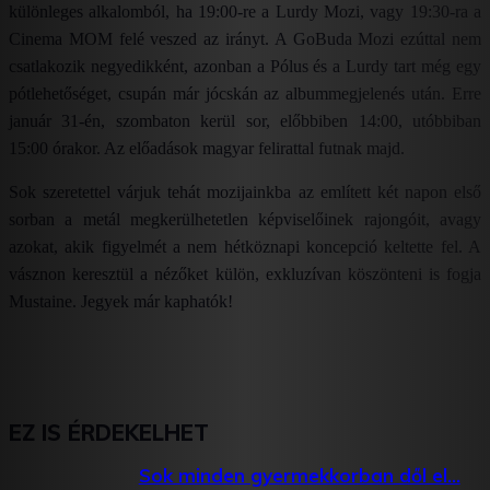
különleges alkalomból, ha 19:00-re a Lurdy Mozi, vagy 19:30-ra a
Cinema MOM felé veszed az irányt. A GoBuda Mozi ezúttal nem
csatlakozik negyedikként, azonban a Pólus és a Lurdy tart még egy
pótlehetőséget, csupán már jócskán az albummegjelenés után. Erre
január 31-én, szombaton kerül sor, előbbiben 14:00, utóbbiban
15:00 órakor. Az előadások magyar felirattal futnak majd.
Sok szeretettel várjuk tehát mozijainkba az említett két napon első
sorban a metál megkerülhetetlen képviselőinek rajongóit, avagy
azokat, akik figyelmét a nem hétköznapi koncepció keltette fel. A
vásznon keresztül a nézőket külön, exkluzívan köszönteni is fogja
Mustaine. Jegyek már kaphatók!
EZ IS ÉRDEKELHET
Sok minden gyermekkorban dől el…