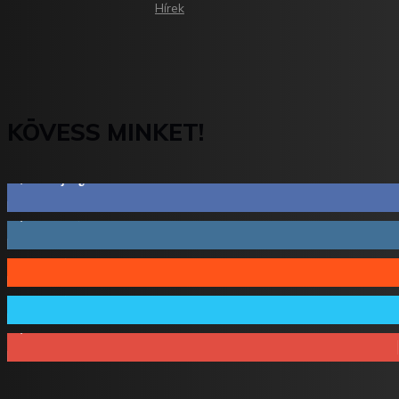
Hírek
KÖVESS MINKET!
2,844
Rajongók
1,731
Követő
44
Követő
64
Követő
1,348
Feliratkozó