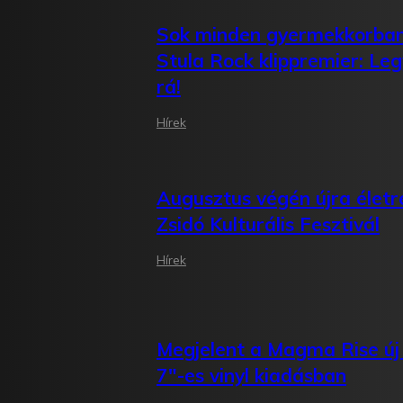
Sok minden gyermekkorban
Stula Rock klippremier: Leg
rá!
Hírek
Augusztus végén újra életre
Zsidó Kulturális Fesztivál
Hírek
Megjelent a Magma Rise új
7″-es vinyl kiadásban