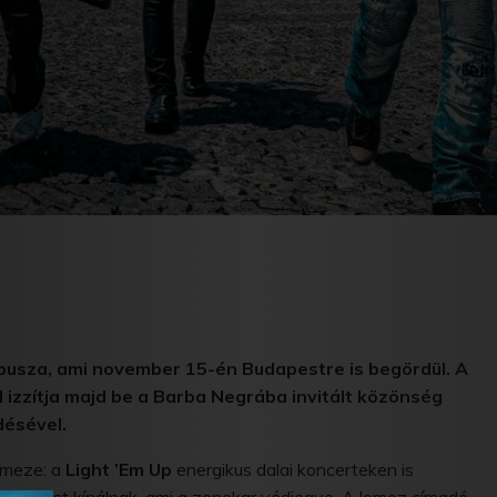
ébusza, ami november 15-én Budapestre is begördül. A
l izzítja majd be a Barba Negrába invitált közönség
désével.
emeze: a
Light ’Em Up
energikus dalai koncerteken is