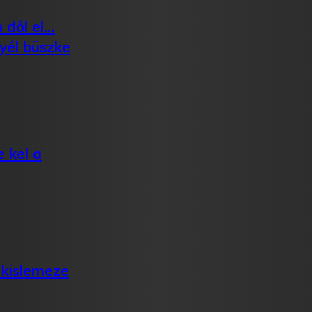
 dől el…
yél büszke
 kel a
 kislemeze