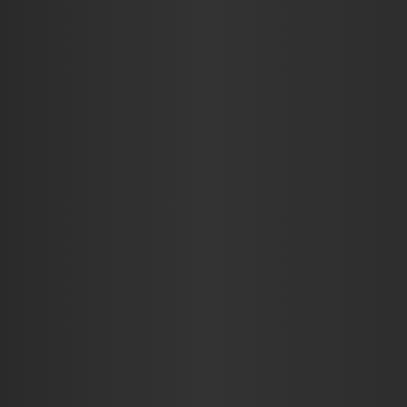
KRITIKÁK
INTERJÚK
RIC$CAST
ADJ EGY ÖT