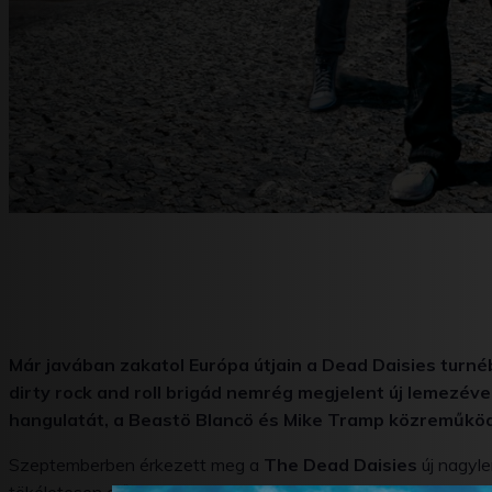
Már javában zakatol Európa útjain a Dead Daisies turn
dirty rock and roll brigád nemrég megjelent új lemezéve
hangulatát, a Beastö Blancö és Mike Tramp közreműkö
Szeptemberben érkezett meg a
The Dead Daisies
új nagyl