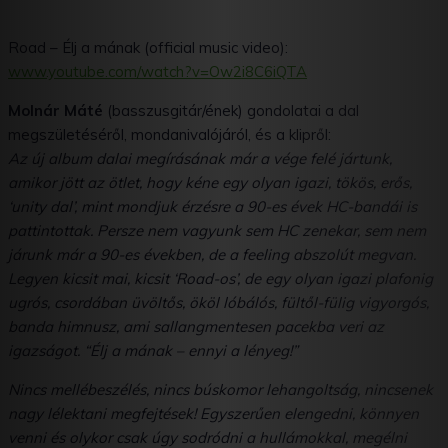
Road – Élj a mának (official music video):
www.youtube.com/watch?v=
Ow2i8C6iQTA
Molnár Máté
(basszusgitár/ének) gondolatai a dal
megszületéséről, mondanivalójáról, és a klipről:
Az új album dalai megírásának már a vége felé jártunk,
amikor jött az ötlet, hogy kéne egy olyan igazi, tökös, erős,
‘unity dal’, mint mondjuk érzésre a 90-es évek HC-bandái is
pattintottak. Persze nem vagyunk sem HC zenekar, sem nem
járunk már a 90-es években, de a feeling abszolút megvan.
Legyen kicsit mai, kicsit ‘Road-os’, de egy olyan igazi plafonig
ugrós, csordában üvöltős, ököl lóbálós, fültől-fülig vigyorgós,
banda himnusz, ami sallangmentesen pacekba veri az
igazságot. “Élj a mának – ennyi a lényeg!”
Nincs mellébeszélés, nincs búskomor lehangoltság, nincsenek
nagy lélektani megfejtések! Egyszerűen elengedni, könnyen
venni és olykor csak úgy sodródni a hullámokkal, megélni