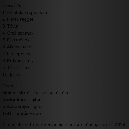
Tracklista:
1. Az utolsó rapszódia
2. Hétfő reggel
3. Tévút
4. Őrző szemek
5. Élj a mának
6. Akasszuk fel
7. Elfelejtenélek
8. Patkányirtás
9. Térfélcsere
10. Játék
Road:
Molnár Máté
– basszusgitár, ének
Kádár Imre
– gitár
G.B.Zs. Goya
– gitár
Tóth Tamás
– dob
A megjelenést követően pedig már csak néhány nap, és
2024.