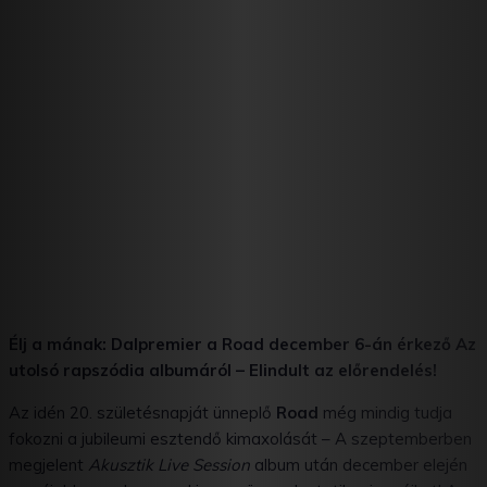
Élj a mának: Dalpremier a Road december 6-án érkező Az
utolsó rapszódia albumáról – Elindult az előrendelés!
Az idén 20. születésnapját ünneplő
Road
még mindig tudja
fokozni a jubileumi esztendő kimaxolását – A szeptemberben
megjelent
Akusztik
Live Session
album után december elején