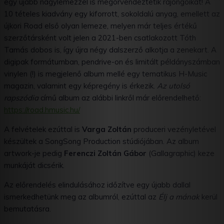
egy újabb nagylemezzel is megörvendeztetik rajongóikat! A
10 tételes kiadvány egy kiforrott, sokoldalú anyag, emellett az
újkori Road első olyan lemeze, melyen már teljes értékű
szerzőtársként volt jelen a 2021-ben csatlakozott Tóth
Tamás dobos is, így újra négy dalszerző alkotja a zenekart. A
digipak formátumban, pendrive-on és limitált példányszámban
vinylen (!) is megjelenő album mellé egy tematikus H-Music
magazin, valamint egy képregény is érkezik.
Az utolsó
rapszódia
című album az alábbi linkről már előrendelhető:
https://road.hmusic.hu/
A felvételek ezúttal is
Varga Zoltán
produceri vezényletével
készültek a SongSong Production stúdiójában. Az album
artwork-je pedig
Ferenczi Zoltán Gábor
(Gallagraphic) keze
munkáját dicsérik.
Az előrendelés elindulásához időzítve egy újabb dallal
ismerkedhetünk meg az albumról, ezúttal az
Élj a mának
kerül
bemutatásra.