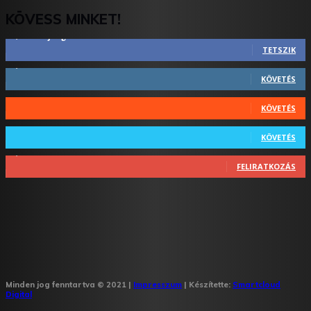
KÖVESS MINKET!
2,844
Rajongók
TETSZIK
1,731
Követő
KÖVETÉS
44
Követő
KÖVETÉS
64
Követő
KÖVETÉS
1,348
Feliratkozó
FELIRATKOZÁS
Minden jog fenntartva © 2021 |
Impresszum
| Készítette:
Smartcloud
Digital