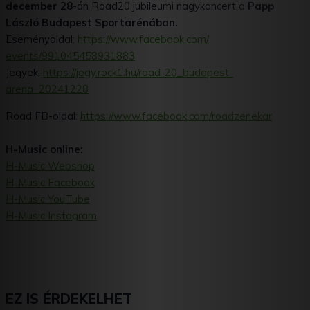
december 28
-án Road20 jubileumi nagykoncert a
Papp
László Budapest Sportarénában.
Eseményoldal:
https://www.facebook.com/
events/991045458931883
Jegyek:
https://jegy.rock1.hu/road-20_
budapest-
arena_20241228
Road FB-oldal:
https://www.facebook.com/
roadzenekar
H-Music online:
H-Music Webshop
H-Music Facebook
H-Music YouTube
H-Music Instagram
EZ IS ÉRDEKELHET