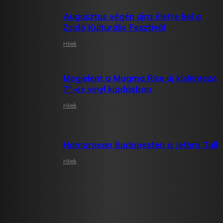
Augusztus végén újra életre kel a
Zsidó Kulturális Fesztivál
Hírek
Megjelent a Magma Rise új kislemeze
7″-es vinyl kiadásban
Hírek
Hamarosan Budapesten a Jethro Tull
Hírek