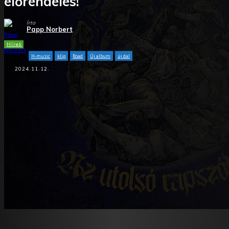
előrendelés!
Írta
Papp Norbert
Hírek
H-music
klip
Road
Új album
új dal
2024.11.12.
Facebook
X
WhatsApp
Tumblr