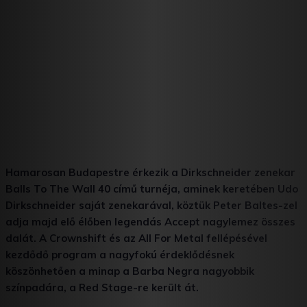
Hamarosan Budapestre érkezik a Dirkschneider zenekar
Balls To The Wall 40 című turnéja, aminek keretében Udo
Dirkschneider saját zenekarával, köztük Peter Baltes-zel
adja majd elő élőben legendás Accept nagylemez összes
dalát. A Crownshift és az All For Metal fellépésével
kezdődő program a nagyfokú érdeklődésnek
köszönhetően a minap a Barba Negra nagyobbik
színpadára, a Red Stage-re került át.