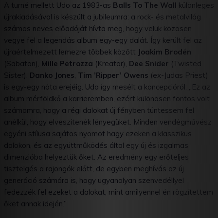
A turné mellett Udo az 1983-as
Balls To The Wall
különleges
újrakiadásával is készült a jubileumra: a rock- és metalvilág
számos neves előadóját hívta meg, hogy velük közösen
vegye fel a legendás album egy-egy dalát. Így került fel az
újraértelmezett lemezre többek között
Joakim Brodén
(Sabaton),
Mille Petrozza
(Kreator),
Dee Snider
(Twisted
Sister),
Danko Jones
,
Tim ’Ripper’ Owens
(ex-Judas Priest)
is egy-egy nóta erejéig. Udo így mesélt a koncepcióról: „Ez az
album mérföldkő a karrieremben, ezért különösen fontos volt
számomra, hogy a régi dalokat új fényben tüntessem fel
anélkül, hogy elveszítenék lényegüket. Minden vendégművész
egyéni stílusa sajátos nyomot hagy ezeken a klasszikus
dalokon, és az együttműködés által egy új és izgalmas
dimenzióba helyeztük őket. Az eredmény egy erőteljes
tisztelgés a rajongók előtt, de egyben meghívás az új
generáció számára is, hogy ugyanolyan szenvedéllyel
fedezzék fel ezeket a dalokat, mint amilyennel én rögzítettem
őket annak idején.”