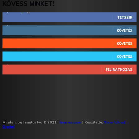
KÖVESS MINKET!
2,844
Rajongók
TETSZIK
1,731
Követő
KÖVETÉS
44
Követő
KÖVETÉS
64
Követő
KÖVETÉS
1,348
Feliratkozó
FELIRATKOZÁS
Minden jog fenntartva © 2021 |
Impresszum
| Készítette:
Smartcloud
Digital