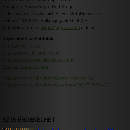
Budapest, Barba Negra Red Stage
Dirkschneider, Crownshift, All For Metal koncertek
Belépő: 13.900 Ft. Balkon jegyek 16.900 Ft
Jegyek kaphatók a
https://jegy.rock1.hu
oldalon
Kapcsolódó weboldalak:
https://concerto.hu/
https://www.udo-online.com/
https://www.crownshiftofficial.com/
https://allformetal.com/
https://www.facebook.com/concertoconcerts/
https://www.facebook.com/events/469097908874923
EZ IS ÉRDEKELHET