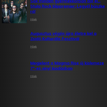
Sok minden gyermekkorban dől el…
Stula Rock klippremier: Legyél büszke
rá!
Hírek
Augusztus végén újra életre kel a
Zsidó Kulturális Fesztivál
Hírek
Megjelent a Magma Rise új kislemeze
7″-es vinyl kiadásban
Hírek