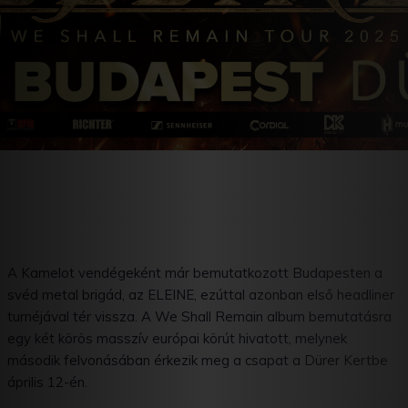
A Kamelot vendégeként már bemutatkozott Budapesten a
svéd metal brigád, az ELEINE, ezúttal azonban első headliner
turnéjával tér vissza. A We Shall Remain album bemutatásra
egy két körös masszív európai körút hivatott, melynek
második felvonásában érkezik meg a csapat a Dürer Kertbe
április 12-én.