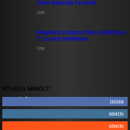
Zsidó Kulturális Fesztivál
Hírek
Megjelent a Magma Rise új kislemeze
7″-es vinyl kiadásban
Hírek
KÖVESS MINKET!
2,844
Rajongók
TETSZIK
1,731
Követő
KÖVETÉS
44
Követő
KÖVETÉS