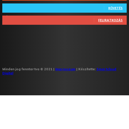
64
Követő
KÖVETÉS
1,348
Feliratkozó
FELIRATKOZÁS
Minden jog fenntartva © 2021 |
Impresszum
| Készítette:
Smartcloud
Digital