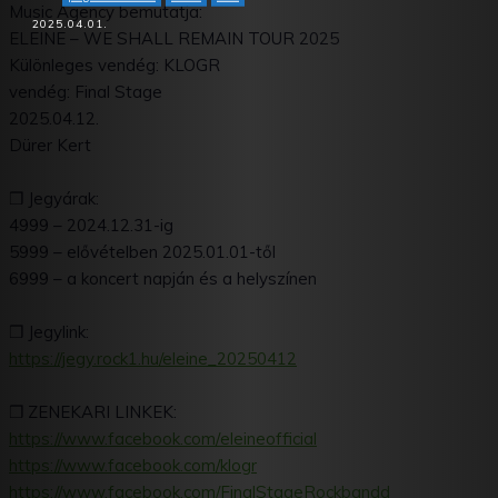
Music Agency bemutatja:
2025.04.01.
ELEINE – WE SHALL REMAIN TOUR 2025
Különleges vendég: KLOGR
Facebook
X
WhatsApp
Tumblr
vendég: Final Stage
2025.04.12.
Dürer Kert
❒ Jegyárak:
4999 – 2024.12.31-ig
5999 – elővételben 2025.01.01-től
6999 – a koncert napján és a helyszínen
❒ Jegylink:
https://jegy.rock1.hu/eleine_
20250412
❒ ZENEKARI LINKEK:
https://www.facebook.com/
eleineofficial
https://www.facebook.com/klogr
https://www.facebook.com/
FinalStageRockbandd