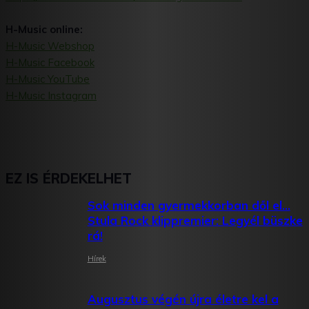
H-Music online:
H-Music Webshop
H-Music Facebook
H-Music YouTube
H-Music Instagram
EZ IS ÉRDEKELHET
Sok minden gyermekkorban dől el…
Stula Rock klippremier: Legyél büszke
rá!
Hírek
Augusztus végén újra életre kel a