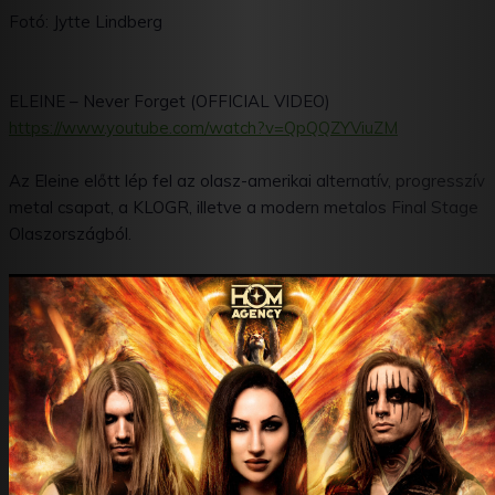
Fotó: Jytte Lindberg
ELEINE – Never Forget (OFFICIAL VIDEO)
https://www.youtube.com/watch?
v=QpQQZYViuZM
Az Eleine előtt lép fel az olasz-amerikai alternatív, progresszív
metal csapat, a KLOGR, illetve a modern metalos Final Stage
Olaszországból.