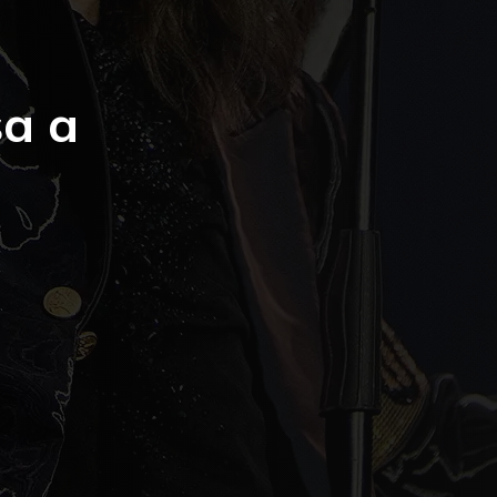
–
sa a