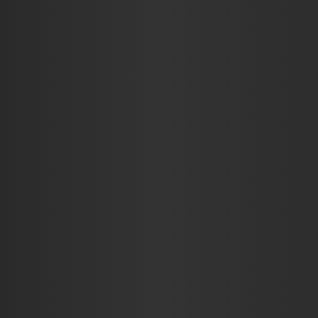
KRITIKÁK
INTERJÚK
RIC$CAST
ADJ EGY ÖT