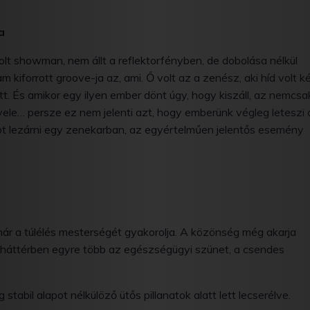
a
lt showman, nem állt a reflektorfényben, de dobolása nélkül
 kiforrott groove-ja az, ami. Ő volt az a zenész, aki híd volt k
tt. És amikor egy ilyen ember dönt úgy, hogy kiszáll, az nemcsa
vele… persze ez nem jelenti azt, hogy emberünk végleg leteszi 
t lezárni egy zenekarban, az egyértelműen jelentős esemény
már a túlélés mesterségét gyakorolja. A közönség még akarja
a háttérben egyre több az egészségügyi szünet, a csendes
stabil alapot nélkülöző ütős pillanatok alatt lett lecserélve.