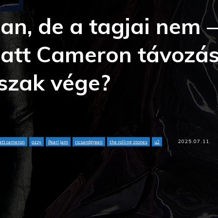
an, de a tagjai nem 
Matt Cameron távozá
rszak vége?
2025.07.11.
tt cameron
ozzy
Pearl Jam
ricsandgreen
the rolling stones
u2
Tumblr