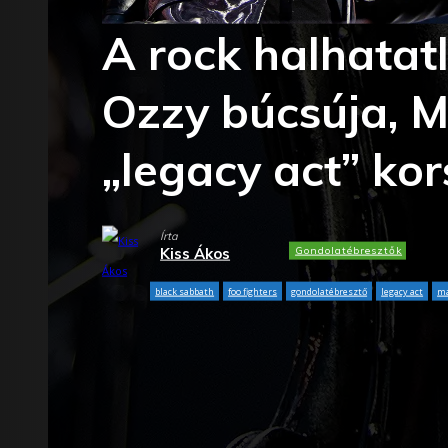
A rock halhatatl
Ozzy búcsúja, 
„legacy act” ko
Írta
Gondolatébresztők
Kiss Ákos
black sabbath
foo fighters
gondolatébresztő
legacy act
ma
Facebook
X
WhatsApp