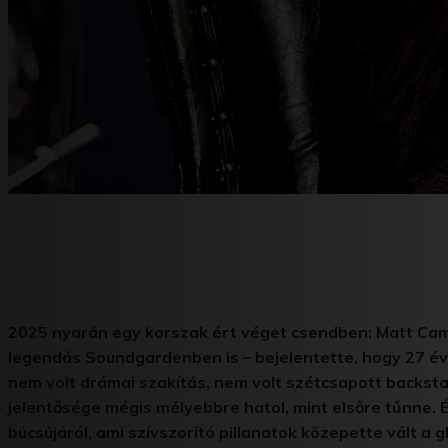
2025 nyarán egy korszak ért véget csendben: Matt Came
legendás Soundgardenben is – bejelentette, hogy 27 év 
nem volt drámai szakítás, nem volt szétcsapott backst
jelentősége mégis mélyebbre hatol, mint elsőre tűnne.
búcsújáról, ami szívszorító pillanatok közepette vált