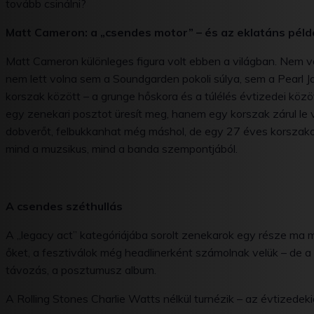
tovább csinálni?
Matt Cameron: a „csendes motor” – és az eklatáns péld
Matt Cameron különleges figura volt ebben a világban. Nem vo
nem lett volna sem a Soundgarden pokoli súlya, sem a Pearl Jam
korszak között – a grunge hőskora és a túlélés évtizedei közö
egy zenekari posztot üresít meg, hanem egy korszak zárul le 
dobverőt, felbukkanhat még máshol, de egy 27 éves korszako
mind a muzsikus, mind a banda szempontjából.
A csendes széthullás
A „legacy act” kategóriájába sorolt zenekarok egy része ma 
őket, a fesztiválok még headlinerként számolnak velük – de 
távozás, a posztumusz album.
A Rolling Stones Charlie Watts nélkül turnézik – az évtizedekig 