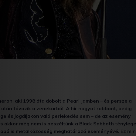
ron, aki 1998 óta dobolt a Pearl Jamben – és persze a
után távozik a zenekarból. A hír nagyot robbant, pedig
age és jogdíjakon való perlekedés sem – de az esemény
 És akkor még nem is beszéltünk a Black Sabbath tényleg
 a globális metalközösség meghatározó eseményévé. Ez mi