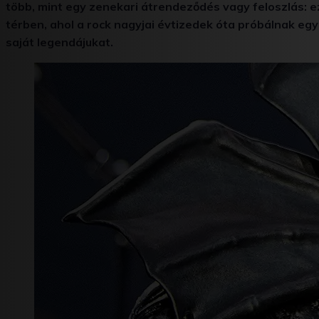
több, mint egy zenekari átrendeződés vagy feloszlás: e
térben, ahol a rock nagyjai évtizedek óta próbálnak együ
saját legendájukat.