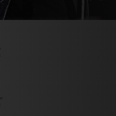
y
k
er
t