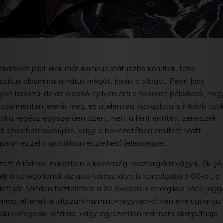
karokat jelöl, akik már ikonikus státuszba kerültek, több
szikus albummal a hátuk mögött járják a világot. Pearl Jam,
yon hosszú, de az olvasó nyilván érti a felsorolt példákból, hog
s szőrmentén jelenik meg, és a jelenség vizsgálata is inkább csa
ztalra -egész egyszerűen azért, mert a fent említett zenészek
t szombati búcsújára, vagy a bevezetőben említett Matt
san ezzel a globálisan észlelhető jelenséggel.
ött őrlődnek: miközben a közönség nosztalgiára vágyik, ők (jó
k a kategóriának az alsó korosztálya is karcolgatja a 60-at, a
ett jár. Minden tiszteletem a 82 évesen is energikus Mick Jagg
ilemma: el lehet-e játszani harminc-negyven-ötven éve ugyanaz
aki kiöregedik, elfárad, vagy egyszerűen már nem akarja/tudja