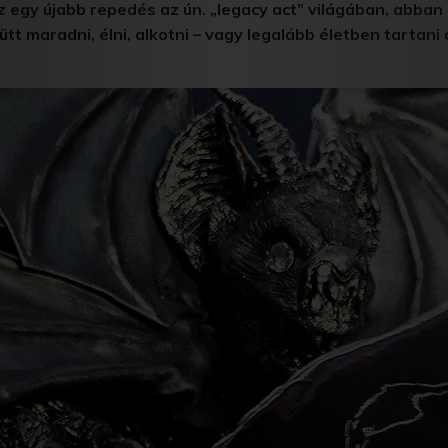
z egy újabb repedés az ún. „legacy act” világában, abban
tt maradni, élni, alkotni – vagy legalább életben tartani 