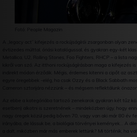
Fotó: People Magazin
A „legacy act” kifejezés a rockújságírói zsargonban olyan zene
évtizedes múlttal, óriási katalógussal, és gyakran egy-két klas
Metallica, U2, Rolling Stones, Foo Fighters, RHCP – a lista nag
kikről van szó. Az itthoni rockújságírásban maga a kifejezés i
indirekt módon érződik. Mégis, érdemes kitenni a cipőt az as
egyre öregebbek -elég, ha csak Ozzy és a Black Sabbath mos
Cameron sztorijára nézzünk – és mégsem reflektálunk önazono
Az ebbe a kategóriába tartozó zenekarok gyakran két tűz köz
esetben) alkotni is szeretnének – mindeközben úgy, hogy enne
nagy öregek közül pedig bőven 70, vagy van aki már 80 év fel
irányába, de lássuk be, a biológiai törvényei kemények… A d
a dalt, miközben már más emberek lettünk? Mi történik, ha val