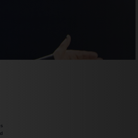
es
nd