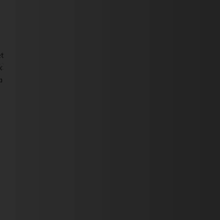
ét
k
a