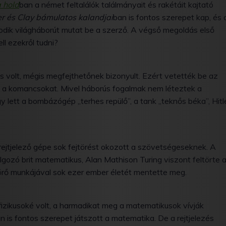
 hold
ban a német feltalálók találmányait és rakétáit kajtató
er és Clay bámulatos kalandjai
ban is fontos szerepet kap, és 
sodik világháborút mutat be a szerző. A végső megoldás első
ll ezekről tudni?
s volt, mégis megfejthetőnek bizonyult. Ezért vetették be az
g a komancsokat. Mivel háborús fogalmak nem léteztek a
y lett a bombázógép „terhes repülő”, a tank „teknős béka”, Hitl
 rejtjelező gépe sok fejtörést okozott a szövetségeseknek. A
lgozó brit matematikus, Alan Mathison Turing viszont feltörte 
rő munkájával sok ezer ember életét mentette meg.
fizikusoké volt, a harmadikat meg a matematikusok vívják
n is fontos szerepet játszott a matematika. De a rejtjelezés