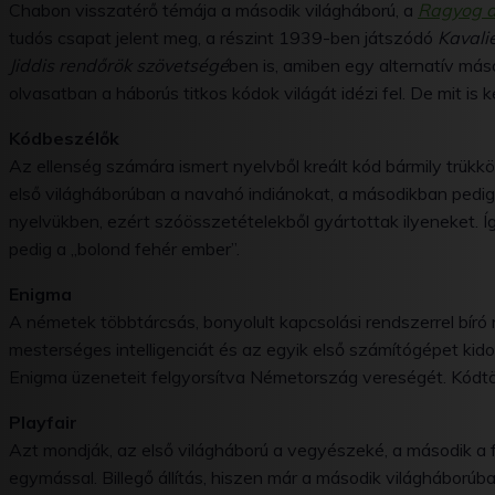
Chabon visszatérő témája a második világháború, a
Ragyog a
tudós csapat jelent meg, a részint 1939-ben játszódó
Kavali
Jiddis rendőrök szövetségé
ben is, amiben egy alternatív má
olvasatban a háborús titkos kódok világát idézi fel. De mit is ke
Kódbeszélők
Az ellenség számára ismert nyelvből kreált kód bármily trükkö
első világháborúban a navahó indiánokat, a másodikban pedi
nyelvükben, ezért szóösszetételekből gyártottak ilyeneket. Íg
pedig a „bolond fehér ember”.
Enigma
A németek többtárcsás, bonyolult kapcsolási rendszerrel bíró
mesterséges intelligenciát és az egyik első számítógépet kido
Enigma üzeneteit felgyorsítva Németország vereségét. Kódtö
Playfair
Azt mondják, az első világháború a vegyészeké, a második a 
egymással. Billegő állítás, hiszen már a második világháborúba