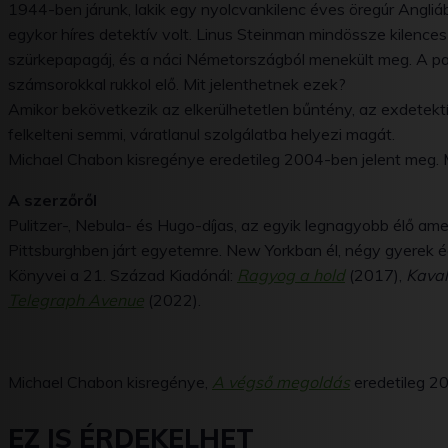
1944-ben járunk, lakik egy nyolcvankilenc éves öregúr Angliá
egykor híres detektív volt. Linus Steinman mindössze kilence
szürkepapagáj, és a náci Németországból menekült meg. A papag
számsorokkal rukkol elő. Mit jelenthetnek ezek?
Amikor bekövetkezik az elkerülhetetlen bűntény, az exdetekt
felkelteni semmi, váratlanul szolgálatba helyezi magát.
Michael Chabon kisregénye eredetileg 2004-ben jelent meg. M
A szerzőről
Pulitzer-, Nebula- és Hugo-díjas, az egyik legnagyobb élő am
Pittsburghben járt egyetemre. New Yorkban él, négy gyerek é
Könyvei a 21. Század Kiadónál:
Ragyog a hold
(2017),
Kaval
Telegraph Avenue
(2022).
Michael Chabon kisregénye,
A végső megoldás
eredetileg 20
EZ IS ÉRDEKELHET