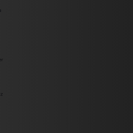
a
er
az