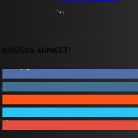
Hírek
KÖVESS MINKET!
2,844
Rajongók
1,731
Követő
44
Követő
64
Követő
1,348
Feliratkozó