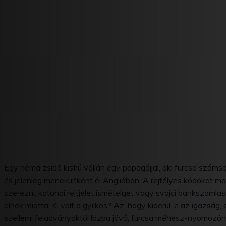
Egy néma zsidó kisfiú vállán egy papagájjal, aki furcsa száms
és jelenleg menekültként él Angliában. A rejtélyes kódokat 
szerezni: katonai rejtjelet ismételget vagy svájci bankszáml
ölnek miatta. Ki volt a gyilkos? Az, hogy kiderül-e az igazság
szellemi feladványoktól lázba jövő, furcsa méhész-nyomozón 