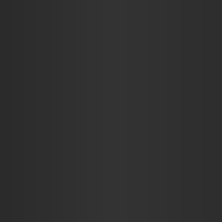
KRITIKÁK
INTERJÚK
RIC$CAST
ADJ EGY ÖT