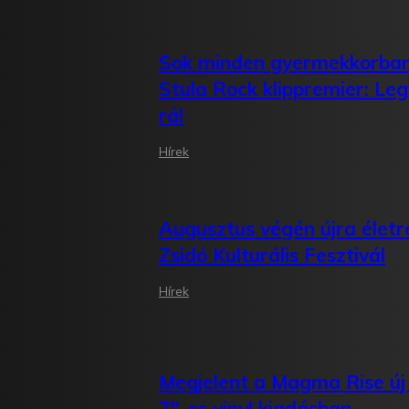
Sok minden gyermekkorban
Stula Rock klippremier: Leg
rá!
Hírek
Augusztus végén újra életre
Zsidó Kulturális Fesztivál
Hírek
Megjelent a Magma Rise új
7″-es vinyl kiadásban