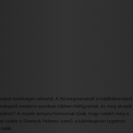
orokat ismételget németül. A fiú megmenekült a haláltáborokból,
mondogató madárra azonban többen felfigyelnek, és meg akarják
aszámot? A madár annyira fontosnak tűnik, hogy valakit meg is
, az csakis a Sherlock Holmes-szerű, a különlegesen izgalmas
múlik.