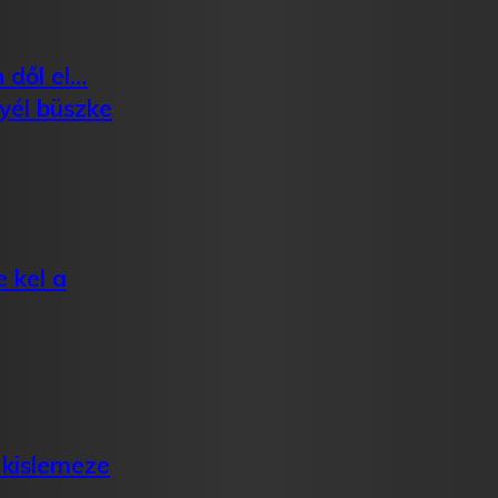
 dől el…
yél büszke
 kel a
 kislemeze