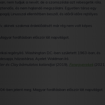
ban, nem tudjuk a nevét, de a szomszédai azt rebesgetik róla,
sztendős, és nem hajlandó megszólalni. Egyetlen társa egy
áj Linusszal ellentétben beszél, és időről időre rejtélyes
ív, akinek szakmai érdeklődését már rég nem volt képes
agyar fordításban először lát napvilágot.
erikai regényíró. Washington D.C.-ben született 1963-ban, és
desapja, házastársa, Ayelet Waldman író.
ier és Clay bámulatos kalandjai
(2019),
Fenegyerekek
(2021)
04-ben jelent meg. Magyar fordításban először lát napvilágot.